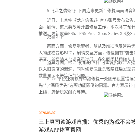
5.《龙之信条2》下周迎来更新：修复画面语音等
近日，卡普空《龙之信条2》官方账号发布公告
面、剧情、道具类故障开启修复工作，本次补丁预
推送。更新覆盖PS5、PS5 Pro、Xbox Series X|S及
更新如下：
画面方面，修复觉醒者、随从及NPC毛发渲染优
人物建模变形BUG。剧情交互方面，修复拥有“袭击
语音、新增随从台词音量过低、多名同类特质随从
道具方面，根治“刹那的飞石”可重复拾取、入狱
送入旧货店的漏洞，同时修复佩戴头盔隐藏后发型
数量显示不符等细节问题。
Steam平台还将额外单独修复一处图形设置错误：
先”与“画质优先”选项功能颠倒的问题。官方表示
上线，恳请玩家耐心等待。
2026-08-07
三上真司谈游戏直播：优秀的游戏不会被云
游戏APP体育官网