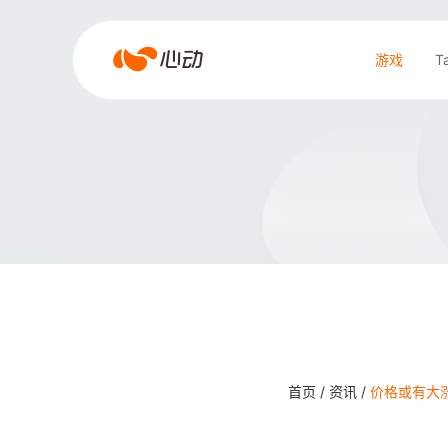
爱
游戏
T
游
戏
搜索结果
app
体
育
首页 /
资讯 /
价格或有大涨