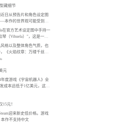
型藏细节
近日从预告片和角色设定图
——本作的世界观可能受到西
Leda在官方艺术设定图中手持一
Vihuela）”，这是一种
色风格以及整体角色气质，也
为，《火焰纹章：万缕千丝》
品。
美元
 2024年度游戏《宇宙机器人》全
开发成本远低于1亿美元，这款
仅15元！
team迎来新史低价格。游戏
意，本作不支持中文