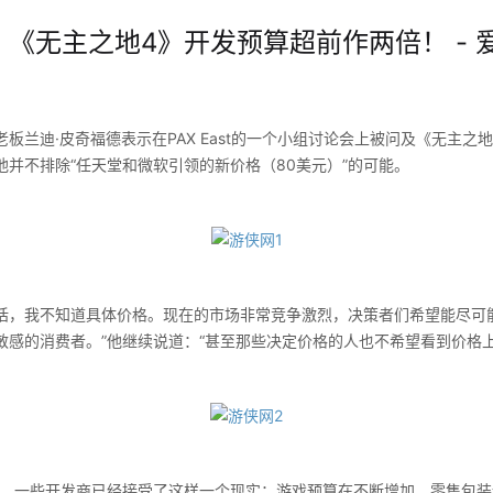
《无主之地4》开发预算超前作两倍！ - 爱
老板兰迪·皮奇福德表示在PAX East的一个小组讨论会上被问及《无主之
并不排除“任天堂和微软引领的新价格（80美元）”的可能。
我不知道具体价格。现在的市场非常竞争激烈，决策者们希望能尽可
敏感的消费者。”他继续说道：“甚至那些决定价格的人也不希望看到价格
一些开发商已经接受了这样一个现实：游戏预算在不断增加，零售包装