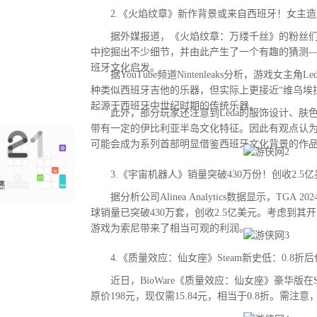
2.《火焰纹章》新作背景或来自西班牙！女主造
据外媒报道，《火焰纹章：万缕千丝》的粉丝们
中挖掘出不少细节，并由此产生了一个有趣的猜测
班牙文化启发。
据YouTube频道Nintenleaks分析，游戏女主角
种类似西班牙吉他的乐器，但实际上更接近“维乌埃拉琴（
起源于西班牙中世纪时期的传统乐器。
此外，部分玩家还注意到Leda的服饰设计、肤
带有一定的伊比利亚半岛文化特征。因此有观点认
可能会成为系列首部明显借鉴西班牙文化背景的作
3.《宇宙机器人》销量突破430万份！创收2.5亿
据分析公司Alinea Analytics数据显示，TGA
球销量已突破430万套，创收2.5亿美元。考虑到其
游戏为索尼带来了相当可观的利润。
4.《质量效应：仙女座》Steam新史低：0.8折后
近日，BioWare《质量效应：仙女座》豪华版在S
原价198元，现仅需15.84元，相当于0.8折。需注