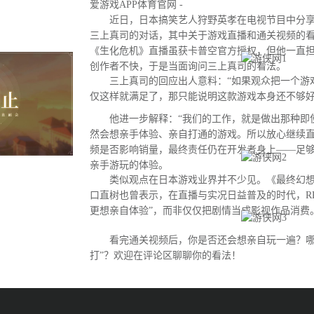
爱游戏APP体育官网 -
近日，日本搞笑艺人狩野英孝在电视节目中分享
三上真司的对话，其中关于游戏直播和通关视频的
《生化危机》直播虽获卡普空官方授权，但他一直
创作者不快，于是当面询问三上真司的看法。
三上真司的回应出人意料：“如果观众把一个游
仅这样就满足了，那只能说明这款游戏本身还不够好
他进一步解释：“我们的工作，就是做出那种即
然会想亲手体验、亲自打通的游戏。所以放心继续直
频是否影响销量，最终责任仍在开发者身上——足
亲手游玩的体验。
类似观点在日本游戏业界并不少见。《最终幻想
口直树也曾表示，在直播与实况日益普及的时代，R
更想亲自体验”，而非仅仅把剧情当成影视作品消费
看完通关视频后，你是否还会想亲自玩一遍？哪
打”？欢迎在评论区聊聊你的看法！