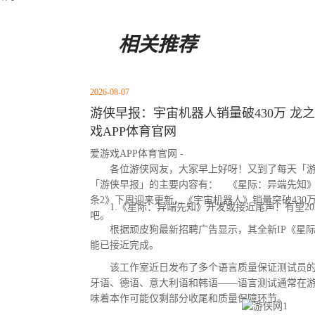
相关推荐
2026-08-07
游侠早报：宇宙机器人销量破430万 龙之
戏APP体育官网
爱游戏APP体育官网 -
各位游侠网友，大家早上好呀！又到了每天「游
「游侠早报」的主要内容有： 《星际：异端先知
条2》下周迎来更新，《宇宙机器人》销量突破430
1.《星际：异端先知》开发或接近尾声！有望20
吧。
根据顽皮狗最新招聘广告显示，其全新IP《星际
能已接近完成。
该工作室近日发布了多个语言质量保证测试员的
牙语、德语、意大利语和韩语——语言测试通常在
味着本作可能仅剩部分收尾和质量保障环节。