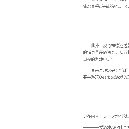
情况变得越来越复杂。《
此外，皮奇福德还透露，
的销更量获取资金，从而
规模的游戏中。”
其基本理念是：“我们希
买并游玩Gearbox游戏
更多内容：无主之地4论
————爱游戏APP体育