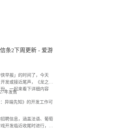
信条2下周更新 - 爱游
侠早报」的时间了，今天
》开发或接近尾声，《龙之信
万份，一起来看下详细内容
27年发售
：异端先知》的开发工作可
招聘信息，涵盖法语、葡萄
游戏开发临近收尾时进行，意