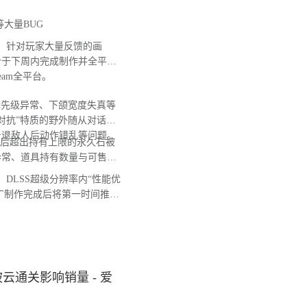
大量BUG
，针对玩家大量反馈的画
计于下周内完成制作并全平台
Steam全平台。
先级异常、下颌宽度失真等
对抗”特质的野外随从对话无
击退敌人后动作错乱等问题。
后超出持有上限的永久石被
异常、道具持有数量与可售卖
DLSS超级分辨率内“性能优
补丁制作完成后将第一时间推送
通关影响销量 - 爱