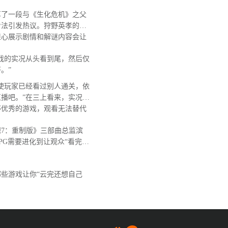
了一段与《生化危机》之父
看法引发热议。狩野英孝的
担心展示剧情和解谜内容会让
戏的实况从头看到尾，然后仅
。”
使玩家已经看过别人通关，依
播吧。”在三上看来，实况视
够优秀的游戏，观看无法替代
7：重制版》三部曲总监滨
PG需要进化到让观众“看完后
。
些游戏让你“云完还想自己