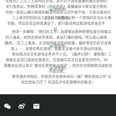
化危机》之父三上真司的对话，其中关于游戏直播和通关视频的看
法引发热议。狩野英孝的《生化危机》直播虽获卡普空官方授权，
但他一直担心展示剧情和解谜内容会让创作者不快，于是当面询问
三上真司的回应出人意料：“如果观众把一个游戏的实况从头看
三上真司的看法。
到尾，然后仅仅这样就满足了，那只能说明这款游戏本身还不够
好。”
他进一步解释：“我们的工作，就是做出那种即使玩家已经看过
别人通关，依然会想亲手体验、亲自打通的游戏。所以放心继续直
播吧。”在三上看来，实况视频是否影响销量，最终责任仍在开发者
身上——足够优秀的游戏，观看无法替代亲手游玩的体验。
类似观点在日本游戏业界并不少见。《最终幻想7：重制版》三
部曲总监滨口直树也曾表示，在直播与实况日益普及的时代，RPG
需要进化到让观众“看完后更想亲自体验”，而非仅仅把剧情当成影视
作品消费。
看完通关视频后，你是否还会想亲自玩一遍？哪些游戏让你“云
完还想自己打”？欢迎在评论区聊聊你的看法！