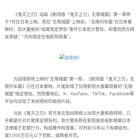
《鬼灭之刃》动画《剧场版「鬼灭之刃」无限城篇》第一章将
于7月在日本上映。而在"无限城篇"上映前，"无限列车篇"在日本重
映时，因大量偷拍"结尾限定预告"事件引发官方警告，却遭到西方网
友质疑："为何限定在电影院观看"。
为迎接即将上映的"无限城篇"第一章，《剧场版「鬼灭之刃」无
限列车篇》已在日本重映，片尾新增了仅限影院大银幕观看的"无限
城篇"限定预告。然而重映后，X、YouTube、TikTok、Facebook等
平台均出现了未经授权的偷拍片段。
对此《鬼灭之刃》官方发文指出网络上出现大量偷拍视频，几
乎都是针对片尾限定预告的。官方警告称在影院偷拍电影根据日本
法律属于犯罪行为，构成著作权侵害，可判处10年以下有期徒刑，
或1,000万日元以下罚款，或两者并罚。