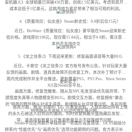
宙机器人》全球销量已突破430万套，创收2.5亿美元。考虑到其开发
成本远低于1亿美元，这款游戏为索尼带来了相当可观的利润。
4.《质量效应：仙女座》Steam新史低：0.8折后仅15元！
近日，BioWare《质量效应：仙女座》豪华版在Steam迎来新史
低价格。游戏原价198元，现仅需15.84元，相当于0.8折。需注意，
本作不支持中文
5.《龙之信条2》下周迎来更新：修复画面语音等大量BUG
近日，卡普空《龙之信条2》官方账号发布公告，针对玩家大量
反馈的画面、剧情、道具类故障开启修复工作，本次补丁预计于下
周内完成制作并全平台推送。更新覆盖PS5、PS5 Pro、Xbox Series
更新如下：
X|S及Steam全平台。
画面方面，修复觉醒者、随从及NPC毛发渲染优先级异常、下
颌宽度失真等人物建模变形BUG。剧情交互方面，修复拥有“袭击对
抗”特质的野外随从对话无语音、新增随从台词音量过低、多名同类
道具方面，根治“刹那的飞石”可重复拾取、入狱后超出持有上限
特质随从击退敌人后动作错乱等问题。
的永久石被送入旧货店的漏洞，同时修复佩戴头盔隐藏后发型异
常、道具持有数量与可售卖数量显示不符等细节问题。
Steam平台还将额外单独修复一处图形设置错误：DLSS超级分
辨率内“性能优先”与“画质优先”选项功能颠倒的问题。官方表示补丁