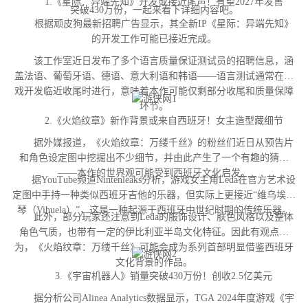
1.《星际：异端先知》开发或接近尾声！有望2027年发售
突破430万份，一起来看下详细内容吧。
根据顽皮狗最新招聘广告显示，其全新IP《星际：异端先知》
的开发工作可能已接近完成。
该工作室近日发布了多个语言质量保证测试员的招聘信息，涵
盖法语、葡萄牙语、德语、意大利语和韩语——语言测试通常在游
戏开发临近收尾时进行，意味着本作可能仅剩部分收尾和质量保障
环节。
2.《火焰纹章》新作背景或来自西班牙！女主造型藏细节
据外媒报道，《火焰纹章：万缕千丝》的粉丝们近日从预告片
和角色设定图中挖掘出不少细节，并由此产生了一个有趣的猜测
——本作的世界观可能受到西班牙文化启发。
据YouTube频道Nintenleaks分析，游戏女主角Leda在官方艺术设
定图中手持一种类似西班牙吉他的乐器，但实际上更接近“维乌埃拉
琴（Vihuela）”，这是一种起源于西班牙中世纪时期的传统乐器。
此外，部分玩家还注意到Leda的服饰设计、肤色风格以及整体
角色气质，也带有一定的伊比利亚半岛文化特征。因此有观点认
为，《火焰纹章：万缕千丝》可能会成为系列首部明显借鉴西班牙
文化背景的作品。
3.《宇宙机器人》销量突破430万份！创收2.5亿美元
据分析公司Alinea Analytics数据显示，TGA 2024年度游戏《宇