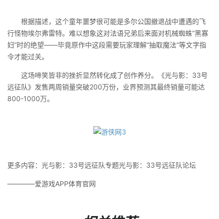
根据描述，这个童年噩梦很可能是多尔公国撤退战中遭遇的飞
行怪物埃尔弗雷特。难以想象这对法语兄弟后来面对机械蜘蛛“黑寡
妇”时的绝望——毕竟原作中这段需要玩家理解“抽取魔法”等文字指
令才能过关。
这场啼笑皆非的挫折显然转化成了创作养分。《光与影：33号
远征队》发售两周销量突破200万份，业界预测其最终销量可能达
800-1000万。
更多内容：光与影：33号远征队专题光与影：33号远征队论坛
————爱游戏APP体育官网