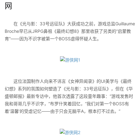
网
在《光与影：33号远征队》大获成功之前，游戏总监Guillaume
Broche早已从JRPG鼻祖《最终幻想8》那里收获了另类的“启蒙教
育”——因为不识字被第一个BOSS虐得怀疑人生。
这位法国制作人向来不讳言《女神异闻录》的UI美学与《最终
幻想》系列的氛围如何塑造了《光与影：33号远征队》，但在《华
盛顿邮报》最新专访中，他首次透露了这段童年趣事：“游戏发售时
我和哥哥几乎不识字，”布罗什笑着回忆，“我们对第一个BOSS有
着‘温馨’的受虐记忆——由于只会无脑平A，根本打不过去。”