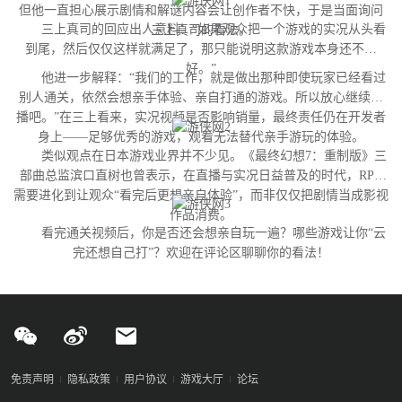
但他一直担心展示剧情和解谜内容会让创作者不快，于是当面询问
三上真司的回应出人意料：“如果观众把一个游戏的实况从头看
三上真司的看法。
到尾，然后仅仅这样就满足了，那只能说明这款游戏本身还不够
好。”
他进一步解释：“我们的工作，就是做出那种即使玩家已经看过
别人通关，依然会想亲手体验、亲自打通的游戏。所以放心继续直
播吧。”在三上看来，实况视频是否影响销量，最终责任仍在开发者
身上——足够优秀的游戏，观看无法替代亲手游玩的体验。
类似观点在日本游戏业界并不少见。《最终幻想7：重制版》三
部曲总监滨口直树也曾表示，在直播与实况日益普及的时代，RPG
需要进化到让观众“看完后更想亲自体验”，而非仅仅把剧情当成影视
作品消费。
看完通关视频后，你是否还会想亲自玩一遍？哪些游戏让你“云
完还想自己打”？欢迎在评论区聊聊你的看法！
免责声明
隐私政策
用户协议
游戏大厅
论坛