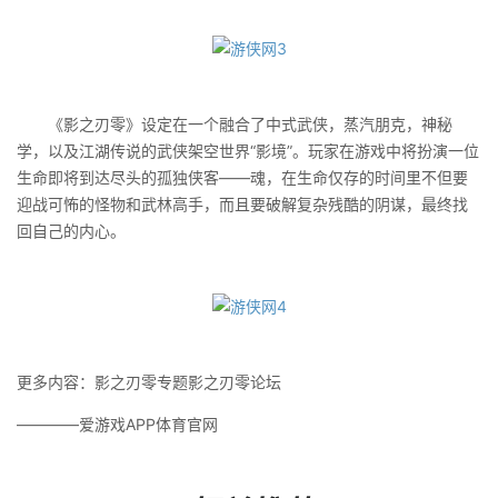
《影之刃零》设定在一个融合了中式武侠，蒸汽朋克，神秘
学，以及江湖传说的武侠架空世界“影境”。玩家在游戏中将扮演一位
生命即将到达尽头的孤独侠客——魂，在生命仅存的时间里不但要
迎战可怖的怪物和武林高手，而且要破解复杂残酷的阴谋，最终找
回自己的内心。
更多内容：影之刃零专题影之刃零论坛
————爱游戏APP体育官网