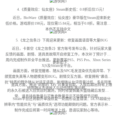
4.《质量效应：仙女座》Steam新史低：0.8折后仅15元！
近日，BioWare《质量效应：仙女座》豪华版在Steam迎来新史
低价格。游戏原价198元，现仅需15.84元，相当于0.8折。需注意，
本作不支持中文
5.《龙之信条2》下周迎来更新：修复画面语音等大量BUG
近日，卡普空《龙之信条2》官方账号发布公告，针对玩家大量
反馈的画面、剧情、道具类故障开启修复工作，本次补丁预计于下
周内完成制作并全平台推送。更新覆盖PS5、PS5 Pro、Xbox Series
更新如下：
X|S及Steam全平台。
画面方面，修复觉醒者、随从及NPC毛发渲染优先级异常、下
颌宽度失真等人物建模变形BUG。剧情交互方面，修复拥有“袭击对
抗”特质的野外随从对话无语音、新增随从台词音量过低、多名同类
道具方面，根治“刹那的飞石”可重复拾取、入狱后超出持有上限
特质随从击退敌人后动作错乱等问题。
的永久石被送入旧货店的漏洞，同时修复佩戴头盔隐藏后发型异
常、道具持有数量与可售卖数量显示不符等细节问题。
Steam平台还将额外单独修复一处图形设置错误：DLSS超级分
辨率内“性能优先”与“画质优先”选项功能颠倒的问题。官方表示补丁
制作完成后将第一时间推送上线，恳请玩家耐心等待。