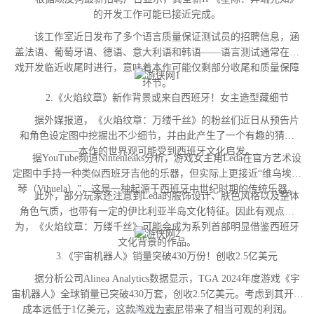
的开发工作可能已接近完成。
该工作室近日发布了多个语言质量保证测试员的招聘信息，涵
盖法语、葡萄牙语、德语、意大利语和韩语——语言测试通常在游
戏开发临近收尾时进行，意味着本作可能仅剩部分收尾和质量保障
环节。
2.《火焰纹章》新作背景或来自西班牙！女主造型藏细节
据外媒报道，《火焰纹章：万缕千丝》的粉丝们近日从预告片
和角色设定图中挖掘出不少细节，并由此产生了一个有趣的猜测
——本作的世界观可能受到西班牙文化启发。
据YouTube频道Nintenleaks分析，游戏女主角Leda在官方艺术设
定图中手持一种类似西班牙吉他的乐器，但实际上更接近“维乌埃拉
琴（Vihuela）”，这是一种起源于西班牙中世纪时期的传统乐器。
此外，部分玩家还注意到Leda的服饰设计、肤色风格以及整体
角色气质，也带有一定的伊比利亚半岛文化特征。因此有观点认
为，《火焰纹章：万缕千丝》可能会成为系列首部明显借鉴西班牙
文化背景的作品。
3.《宇宙机器人》销量突破430万份！创收2.5亿美元
据分析公司Alinea Analytics数据显示，TGA 2024年度游戏《宇
宙机器人》全球销量已突破430万套，创收2.5亿美元。考虑到其开发
成本远低于1亿美元，这款游戏为索尼带来了相当可观的利润。