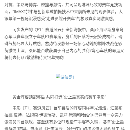
对抗、策略与博弈、碰撞与激情，共同呈现淋漓尽致的赛车竞技场
面，“IMAX特制”与创新车载拍摄技术带来前所未见的观影体验，大
银幕第一视角沉浸感受“走进影院开赛车”的极致真实刺激爽感。
同步发布的《F1：赛道风云》全新海报中，桑尼·海耶斯身穿弯
心车队赛车服立于车队F1赛车旁，身后的日落将云层染成橘红，磅
礴气势尽显大片质感，蓄势待发静候一场惊心动魄的巅峰决战在影
院激情上演。桑尼能否收获属于自己内心的胜利?弯心车队的命运又
将何去何从?敬请期待大银幕揭晓!
黄金阵容顶配幕后 共同打造“史上最真实的赛车电影”
电影《F1：赛道风云》台前幕后的阵容同样星光熠熠，汇聚布
拉德·皮特、达姆森·伊德瑞斯、凯莉·康顿和哈维尔·巴登等一众实力
派演员同台飙戏，甚至还有多位F1现役车手客串入镜，堪称“史上最
贵群演”阵容。曾执导《壮志凌云：独行侠》的技术流大导约瑟夫·科