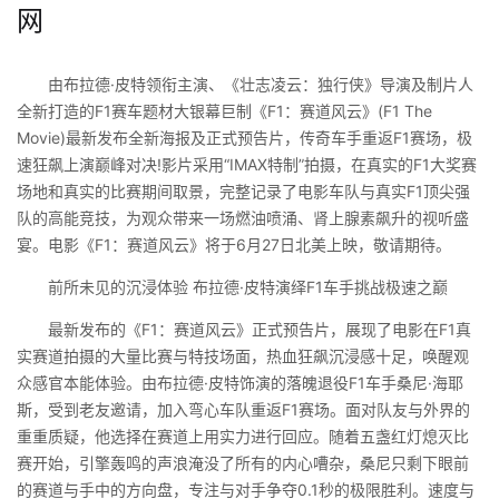
网
由布拉德·皮特领衔主演、《壮志凌云：独行侠》导演及制片人
全新打造的F1赛车题材大银幕巨制《F1：赛道风云》(F1 The
Movie)最新发布全新海报及正式预告片，传奇车手重返F1赛场，极
速狂飙上演巅峰对决!影片采用“IMAX特制”拍摄，在真实的F1大奖赛
场地和真实的比赛期间取景，完整记录了电影车队与真实F1顶尖强
队的高能竞技，为观众带来一场燃油喷涌、肾上腺素飙升的视听盛
宴。电影《F1：赛道风云》将于6月27日北美上映，敬请期待。
前所未见的沉浸体验 布拉德·皮特演绎F1车手挑战极速之巅
最新发布的《F1：赛道风云》正式预告片，展现了电影在F1真
实赛道拍摄的大量比赛与特技场面，热血狂飙沉浸感十足，唤醒观
众感官本能体验。由布拉德·皮特饰演的落魄退役F1车手桑尼·海耶
斯，受到老友邀请，加入弯心车队重返F1赛场。面对队友与外界的
重重质疑，他选择在赛道上用实力进行回应。随着五盏红灯熄灭比
赛开始，引擎轰鸣的声浪淹没了所有的内心嘈杂，桑尼只剩下眼前
的赛道与手中的方向盘，专注与对手争夺0.1秒的极限胜利。速度与