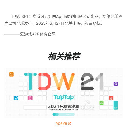
电影《F1：赛道风云》由Apple原创电影公司出品，华纳兄弟影
片公司全球发行，2025年6月27日北美上映，敬请期待。
————爱游戏APP体育官网
相关推荐
2026-08-07