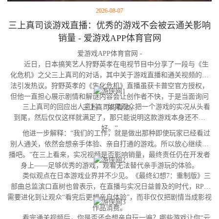
2026-08-07
三上真司谈游戏直播：优秀的游戏不会被云通关影响
销量 - 爱游戏APP体育官网
爱游戏APP体育官网 -
近日，日本搞笑艺人狩野英孝在电视节目中分享了一段与《生
化危机》之父三上真司的对话，其中关于游戏直播和通关视频的看
法引发热议。狩野英孝的《生化危机》直播虽获卡普空官方授权，
但他一直担心展示剧情和解谜内容会让创作者不快，于是当面询问
三上真司的回应出人意料：“如果观众把一个游戏的实况从头看
三上真司的看法。
到尾，然后仅仅这样就满足了，那只能说明这款游戏本身还不够
好。”
他进一步解释：“我们的工作，就是做出那种即使玩家已经看过
别人通关，依然会想亲手体验、亲自打通的游戏。所以放心继续直
播吧。”在三上看来，实况视频是否影响销量，最终责任仍在开发者
身上——足够优秀的游戏，观看无法替代亲手游玩的体验。
类似观点在日本游戏业界并不少见。《最终幻想7：重制版》三
部曲总监滨口直树也曾表示，在直播与实况日益普及的时代，RPG
需要进化到让观众“看完后更想亲自体验”，而非仅仅把剧情当成影视
作品消费。
看完通关视频后，你是否还会想亲自玩一遍？哪些游戏让你“云