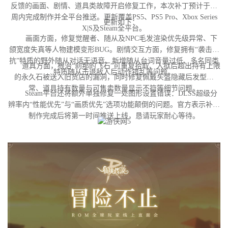
反馈的画面、剧情、道具类故障开启修复工作，本次补丁预计于下
周内完成制作并全平台推送。更新覆盖PS5、PS5 Pro、Xbox Series
更新如下：
X|S及Steam全平台。
画面方面，修复觉醒者、随从及NPC毛发渲染优先级异常、下
颌宽度失真等人物建模变形BUG。剧情交互方面，修复拥有“袭击对
抗”特质的野外随从对话无语音、新增随从台词音量过低、多名同类
道具方面，根治“刹那的飞石”可重复拾取、入狱后超出持有上限
特质随从击退敌人后动作错乱等问题。
的永久石被送入旧货店的漏洞，同时修复佩戴头盔隐藏后发型异
常、道具持有数量与可售卖数量显示不符等细节问题。
Steam平台还将额外单独修复一处图形设置错误：DLSS超级分
辨率内“性能优先”与“画质优先”选项功能颠倒的问题。官方表示补丁
制作完成后将第一时间推送上线，恳请玩家耐心等待。