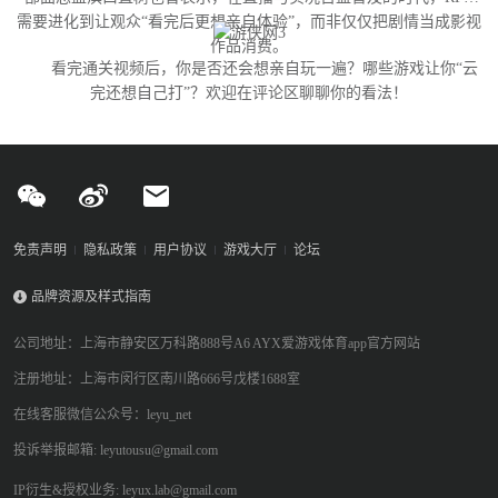
需要进化到让观众“看完后更想亲自体验”，而非仅仅把剧情当成影视
作品消费。
看完通关视频后，你是否还会想亲自玩一遍？哪些游戏让你“云
完还想自己打”？欢迎在评论区聊聊你的看法！
免责声明
隐私政策
用户协议
游戏大厅
论坛
品牌资源及样式指南
公司地址：上海市静安区万科路888号A6 AYX爱游戏体育app官方网站
注册地址：上海市闵行区南川路666号戊楼1688室
在线客服微信公众号：leyu_net
投诉举报邮箱: leyutousu@gmail.com
IP衍生&授权业务: leyux.lab@gmail.com