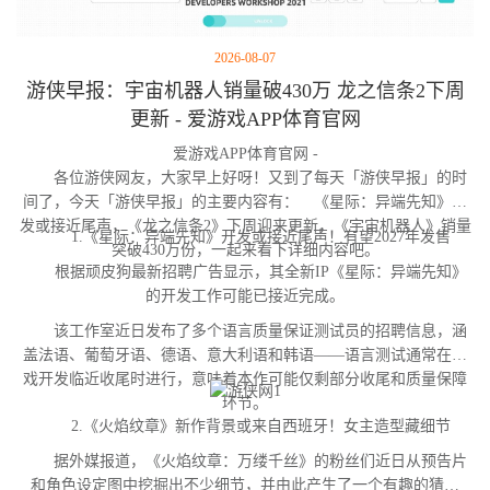
2026-08-07
游侠早报：宇宙机器人销量破430万 龙之信条2下周
更新 - 爱游戏APP体育官网
爱游戏APP体育官网 -
各位游侠网友，大家早上好呀！又到了每天「游侠早报」的时
间了，今天「游侠早报」的主要内容有： 《星际：异端先知》开
发或接近尾声，《龙之信条2》下周迎来更新，《宇宙机器人》销量
1.《星际：异端先知》开发或接近尾声！有望2027年发售
突破430万份，一起来看下详细内容吧。
根据顽皮狗最新招聘广告显示，其全新IP《星际：异端先知》
的开发工作可能已接近完成。
该工作室近日发布了多个语言质量保证测试员的招聘信息，涵
盖法语、葡萄牙语、德语、意大利语和韩语——语言测试通常在游
戏开发临近收尾时进行，意味着本作可能仅剩部分收尾和质量保障
环节。
2.《火焰纹章》新作背景或来自西班牙！女主造型藏细节
据外媒报道，《火焰纹章：万缕千丝》的粉丝们近日从预告片
和角色设定图中挖掘出不少细节，并由此产生了一个有趣的猜测