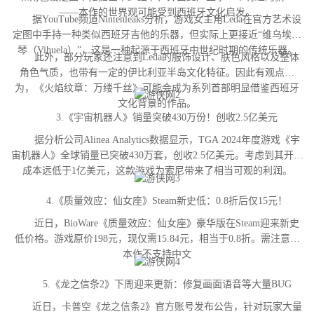
——本作的世界观可能受到西班牙文化启发。
据YouTube频道Nintenleaks分析，游戏女主角Leda在官方艺术设
定图中手持一种类似西班牙吉他的乐器，但实际上更接近“维乌埃拉
琴（Vihuela）”，这是一种起源于西班牙中世纪时期的传统乐器。
此外，部分玩家还注意到Leda的服饰设计、肤色风格以及整体
角色气质，也带有一定的伊比利亚半岛文化特征。因此有观点认
为，《火焰纹章：万缕千丝》可能会成为系列首部明显借鉴西班牙
文化背景的作品。
3.《宇宙机器人》销量突破430万份！创收2.5亿美元
据分析公司Alinea Analytics数据显示，TGA 2024年度游戏《宇
宙机器人》全球销量已突破430万套，创收2.5亿美元。考虑到其开发
成本远低于1亿美元，这款游戏为索尼带来了相当可观的利润。
4.《质量效应：仙女座》Steam新史低：0.8折后仅15元！
近日，BioWare《质量效应：仙女座》豪华版在Steam迎来新史
低价格。游戏原价198元，现仅需15.84元，相当于0.8折。需注意，
本作不支持中文
5.《龙之信条2》下周迎来更新：修复画面语音等大量BUG
近日，卡普空《龙之信条2》官方账号发布公告，针对玩家大量