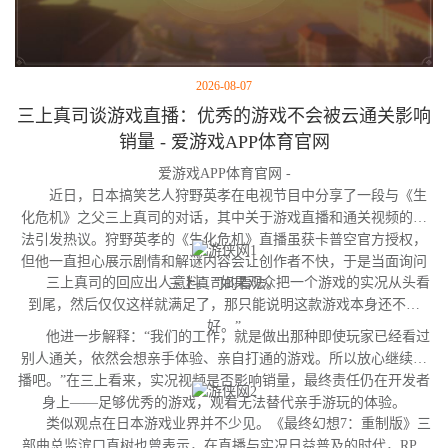
2026-08-07
三上真司谈游戏直播：优秀的游戏不会被云通关影响
销量 - 爱游戏APP体育官网
爱游戏APP体育官网 -
近日，日本搞笑艺人狩野英孝在电视节目中分享了一段与《生
化危机》之父三上真司的对话，其中关于游戏直播和通关视频的看
法引发热议。狩野英孝的《生化危机》直播虽获卡普空官方授权，
但他一直担心展示剧情和解谜内容会让创作者不快，于是当面询问
三上真司的回应出人意料：“如果观众把一个游戏的实况从头看
三上真司的看法。
到尾，然后仅仅这样就满足了，那只能说明这款游戏本身还不够
好。”
他进一步解释：“我们的工作，就是做出那种即使玩家已经看过
别人通关，依然会想亲手体验、亲自打通的游戏。所以放心继续直
播吧。”在三上看来，实况视频是否影响销量，最终责任仍在开发者
身上——足够优秀的游戏，观看无法替代亲手游玩的体验。
类似观点在日本游戏业界并不少见。《最终幻想7：重制版》三
部曲总监滨口直树也曾表示，在直播与实况日益普及的时代，RPG