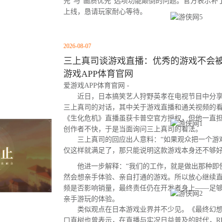
先”与“画质优先”选项功能颠倒的问题。官方表示
上线，恳请玩家耐心等待。
2026-08-07
三上真司谈游戏直播：优秀的游戏不会被云
游戏APP体育官网
爱游戏APP体育官网 -
近日，日本搞笑艺人狩野英孝在电视节目中分享
三上真司的对话，其中关于游戏直播和通关视频的
《生化危机》直播虽获卡普空官方授权，但他一直
创作者不快，于是当面询问三上真司的看法。
三上真司的回应出人意料：“如果观众把一个游
仅这样就满足了，那只能说明这款游戏本身还不够好
他进一步解释：“我们的工作，就是做出那种即
然会想亲手体验、亲自打通的游戏。所以放心继续直
频是否影响销量，最终责任仍在开发者身上——足
亲手游玩的体验。
类似观点在日本游戏业界并不少见。《最终幻想
口直树也曾表示，在直播与实况日益普及的时代，R