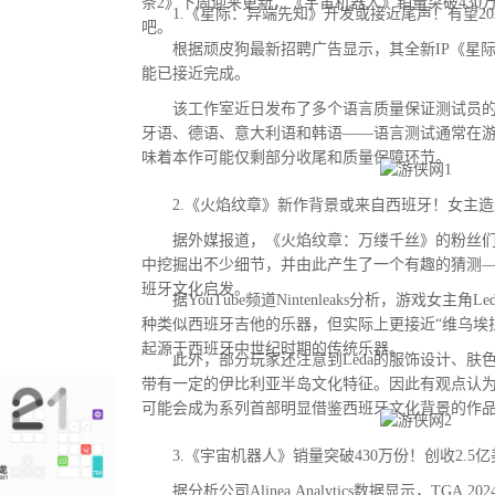
条2》下周迎来更新，《宇宙机器人》销量突破430
1.《星际：异端先知》开发或接近尾声！有望20
吧。
根据顽皮狗最新招聘广告显示，其全新IP《星际
能已接近完成。
该工作室近日发布了多个语言质量保证测试员的
牙语、德语、意大利语和韩语——语言测试通常在
味着本作可能仅剩部分收尾和质量保障环节。
2.《火焰纹章》新作背景或来自西班牙！女主造
据外媒报道，《火焰纹章：万缕千丝》的粉丝们
中挖掘出不少细节，并由此产生了一个有趣的猜测
班牙文化启发。
据YouTube频道Nintenleaks分析，游戏女主角
种类似西班牙吉他的乐器，但实际上更接近“维乌埃拉琴（
起源于西班牙中世纪时期的传统乐器。
此外，部分玩家还注意到Leda的服饰设计、肤
带有一定的伊比利亚半岛文化特征。因此有观点认
可能会成为系列首部明显借鉴西班牙文化背景的作
3.《宇宙机器人》销量突破430万份！创收2.5亿
据分析公司Alinea Analytics数据显示，TGA