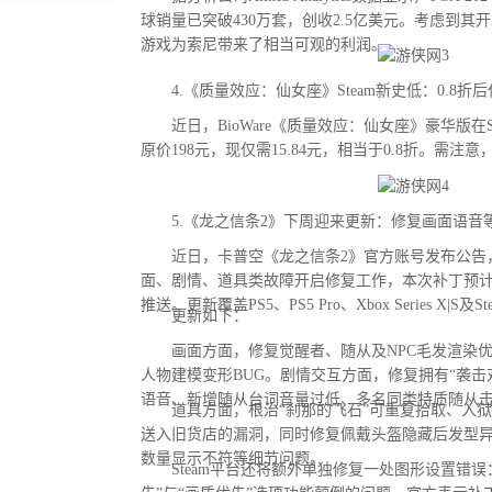
球销量已突破430万套，创收2.5亿美元。考虑到其
游戏为索尼带来了相当可观的利润。
4.《质量效应：仙女座》Steam新史低：0.8折后
近日，BioWare《质量效应：仙女座》豪华版在S
原价198元，现仅需15.84元，相当于0.8折。需注
5.《龙之信条2》下周迎来更新：修复画面语音等
近日，卡普空《龙之信条2》官方账号发布公告
面、剧情、道具类故障开启修复工作，本次补丁预
推送。更新覆盖PS5、PS5 Pro、Xbox Series X|S及
更新如下：
画面方面，修复觉醒者、随从及NPC毛发渲染优
人物建模变形BUG。剧情交互方面，修复拥有“袭击
语音、新增随从台词音量过低、多名同类特质随从
道具方面，根治“刹那的飞石”可重复拾取、入狱
送入旧货店的漏洞，同时修复佩戴头盔隐藏后发型
数量显示不符等细节问题。
Steam平台还将额外单独修复一处图形设置错误：