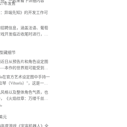
万份，一起来看下详细内容
27年发售
：异端先知》的开发工作可
招聘信息，涵盖法语、葡萄
游戏开发临近收尾时进行，意
型藏细节
近日从预告片和角色设定图
——本作的世界观可能受到西
Leda在官方艺术设定图中手持一
Vihuela）”，这是一种
色风格以及整体角色气质，也
为，《火焰纹章：万缕千丝》
品。
美元
 2024年度游戏《宇宙机器人》全