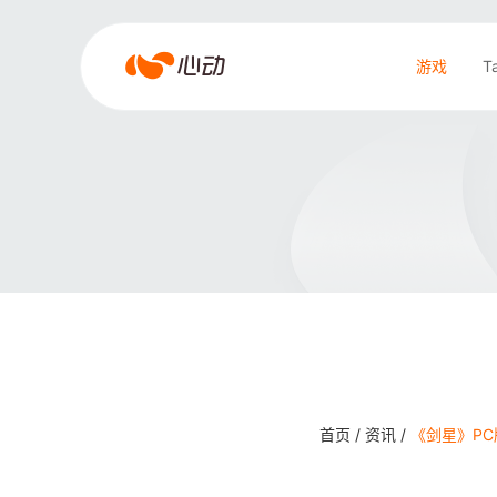
爱
游戏
T
游
戏
搜索结果
app
体
育
首页 /
资讯 /
《剑星》PC