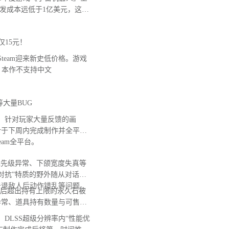
开发成本远低于1亿美元，这款
仅15元！
team迎来新史低价格。游戏
意，本作不支持中文
大量BUG
，针对玩家大量反馈的画
计于下周内完成制作并全平台
Steam全平台。
先级异常、下颌宽度失真等
对抗”特质的野外随从对话无
击退敌人后动作错乱等问题。
后超出持有上限的永久石被
异常、道具持有数量与可售卖
DLSS超级分辨率内“性能优