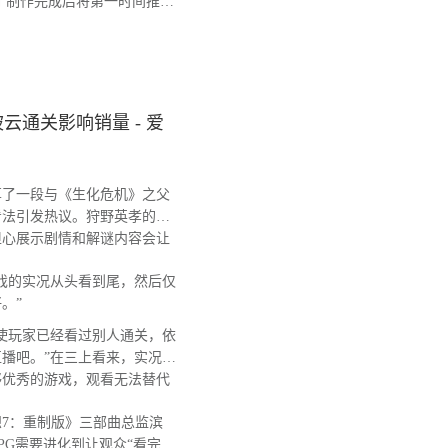
补丁制作完成后将第一时间推送
通关影响销量 - 爱
了一段与《生化危机》之父
看法引发热议。狩野英孝的
担心展示剧情和解谜内容会让
戏的实况从头看到尾，然后仅
。”
使玩家已经看过别人通关，依
播吧。”在三上看来，实况视
够优秀的游戏，观看无法替代
7：重制版》三部曲总监滨
PG需要进化到让观众“看完后