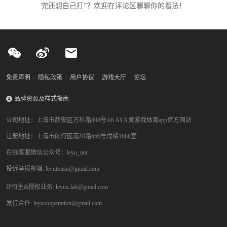
完还想自己打”？欢迎在评论区聊聊你的看法！
免责声明
隐私政策
用户协议
游戏大厅
论坛
品牌资源及样式指南
公司地址：上海市静安区万科路888号A6 AYX爱游戏体育app官方网站
注册地址：上海市闵行区南川路666号戊楼1688室
在线客服微信公众号：leyu_net
投诉举报邮箱: leyutousu@gmail.com
IP衍生&授权业务: leyux.lab@gmail.com
发行合作: leyucooperation@gmail.com