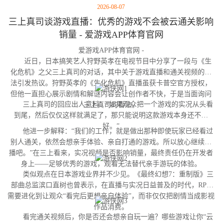
2026-08-07
三上真司谈游戏直播：优秀的游戏不会被云通关影响
销量 - 爱游戏APP体育官网
爱游戏APP体育官网 -
近日，日本搞笑艺人狩野英孝在电视节目中分享了一段与《生
化危机》之父三上真司的对话，其中关于游戏直播和通关视频的看
法引发热议。狩野英孝的《生化危机》直播虽获卡普空官方授权，
但他一直担心展示剧情和解谜内容会让创作者不快，于是当面询问
三上真司的回应出人意料：“如果观众把一个游戏的实况从头看
三上真司的看法。
到尾，然后仅仅这样就满足了，那只能说明这款游戏本身还不够
好。”
他进一步解释：“我们的工作，就是做出那种即使玩家已经看过
别人通关，依然会想亲手体验、亲自打通的游戏。所以放心继续直
播吧。”在三上看来，实况视频是否影响销量，最终责任仍在开发者
身上——足够优秀的游戏，观看无法替代亲手游玩的体验。
类似观点在日本游戏业界并不少见。《最终幻想7：重制版》三
部曲总监滨口直树也曾表示，在直播与实况日益普及的时代，RPG
需要进化到让观众“看完后更想亲自体验”，而非仅仅把剧情当成影视
作品消费。
看完通关视频后，你是否还会想亲自玩一遍？哪些游戏让你“云