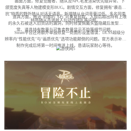
画面方面，修复觉醒者、随从及NPC毛发渲染优先级异常、下
颌宽度失真等人物建模变形BUG。剧情交互方面，修复拥有“袭击对
抗”特质的野外随从对话无语音、新增随从台词音量过低、多名同类
道具方面，根治“刹那的飞石”可重复拾取、入狱后超出持有上限
特质随从击退敌人后动作错乱等问题。
的永久石被送入旧货店的漏洞，同时修复佩戴头盔隐藏后发型异
常、道具持有数量与可售卖数量显示不符等细节问题。
Steam平台还将额外单独修复一处图形设置错误：DLSS超级分
辨率内“性能优先”与“画质优先”选项功能颠倒的问题。官方表示补丁
制作完成后将第一时间推送上线，恳请玩家耐心等待。