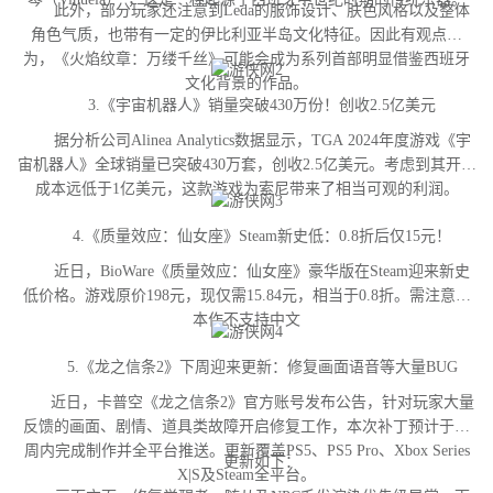
此外，部分玩家还注意到Leda的服饰设计、肤色风格以及整体
角色气质，也带有一定的伊比利亚半岛文化特征。因此有观点认
为，《火焰纹章：万缕千丝》可能会成为系列首部明显借鉴西班牙
文化背景的作品。
3.《宇宙机器人》销量突破430万份！创收2.5亿美元
据分析公司Alinea Analytics数据显示，TGA 2024年度游戏《宇
宙机器人》全球销量已突破430万套，创收2.5亿美元。考虑到其开发
成本远低于1亿美元，这款游戏为索尼带来了相当可观的利润。
4.《质量效应：仙女座》Steam新史低：0.8折后仅15元！
近日，BioWare《质量效应：仙女座》豪华版在Steam迎来新史
低价格。游戏原价198元，现仅需15.84元，相当于0.8折。需注意，
本作不支持中文
5.《龙之信条2》下周迎来更新：修复画面语音等大量BUG
近日，卡普空《龙之信条2》官方账号发布公告，针对玩家大量
反馈的画面、剧情、道具类故障开启修复工作，本次补丁预计于下
周内完成制作并全平台推送。更新覆盖PS5、PS5 Pro、Xbox Series
更新如下：
X|S及Steam全平台。