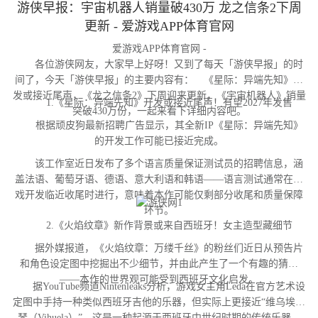
游侠早报：宇宙机器人销量破430万 龙之信条2下周
更新 - 爱游戏APP体育官网
爱游戏APP体育官网 -
各位游侠网友，大家早上好呀！又到了每天「游侠早报」的时
间了，今天「游侠早报」的主要内容有： 《星际：异端先知》开
发或接近尾声，《龙之信条2》下周迎来更新，《宇宙机器人》销量
1.《星际：异端先知》开发或接近尾声！有望2027年发售
突破430万份，一起来看下详细内容吧。
根据顽皮狗最新招聘广告显示，其全新IP《星际：异端先知》
的开发工作可能已接近完成。
该工作室近日发布了多个语言质量保证测试员的招聘信息，涵
盖法语、葡萄牙语、德语、意大利语和韩语——语言测试通常在游
戏开发临近收尾时进行，意味着本作可能仅剩部分收尾和质量保障
环节。
2.《火焰纹章》新作背景或来自西班牙！女主造型藏细节
据外媒报道，《火焰纹章：万缕千丝》的粉丝们近日从预告片
和角色设定图中挖掘出不少细节，并由此产生了一个有趣的猜测
——本作的世界观可能受到西班牙文化启发。
据YouTube频道Nintenleaks分析，游戏女主角Leda在官方艺术设
定图中手持一种类似西班牙吉他的乐器，但实际上更接近“维乌埃拉
琴（Vihuela）”，这是一种起源于西班牙中世纪时期的传统乐器。