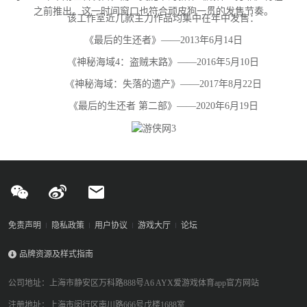
之前推出。这一时间窗口也符合顽皮狗一贯的发售节奏。
该工作室近几款主力作品均集中在年中发售：
《最后的生还者》——2013年6月14日
《神秘海域4：盗贼末路》——2016年5月10日
《神秘海域：失落的遗产》——2017年8月22日
《最后的生还者 第二部》——2020年6月19日
免责声明
隐私政策
用户协议
游戏大厅
论坛
品牌资源及样式指南
公司地址：上海市静安区万科路888号A6 AYX爱游戏体育app官方网站
注册地址：上海市闵行区南川路666号戊楼1688室