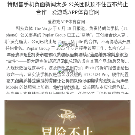
特朗普手机负面新闻太多 公关团队顶不住宣布终止
合作 - 爱游戏APP体育官网
爱游戏APP体育官网 -
科技媒体 The Verge 于 6 月 19 日报道，负责特朗普手机（T1
phone）公关事务的 Poplar Group 已正式“离场”，其创始合伙人克里
斯·沃克确认，公司已终止与 Trump Mobile 的合作，不再协助其开展
任何业务。Poplar Group 于 2025 年 6 月接手该项工作，如今仅过一
自 T1 手机发布以来，质疑声从未间断。先是外界将其嘲讽为
年便选择退出，外界普遍认为这是面对持续负面危机时的“止损”之
“雾件”——即大肆宣传却迟迟无法兑现的虚有其表产品;随后又曝出
举。
大规模数据泄露事件，波及数千名用户;而 iFixit 的拆解报告更给出
致命一击，证实该手机仅是镀金改装版的 HTC U24 Pro，硬件配置
在舆论持续发酵的背景下，Poplar Group 的撤离无疑让 Trump
毫无创新。接二连三的实锤让公关团队难以招架，彻底失去为产品
Mobile 的处境雪上加霜。业内分析指出，公关团队本应化解危机，
“洗白”的空间。
但当产品本身缺乏诚意且问题频发时，任何公关手段都显得苍白无
力。目前，T1 手机官方尚未就此事做出回应。