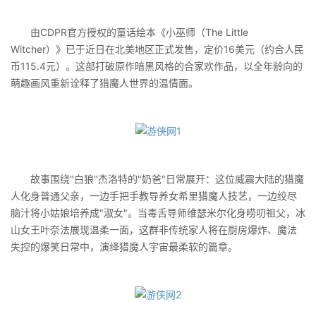
由CDPR官方授权的童话绘本《小巫师（The Little
Witcher）》已于近日在北美地区正式发售，定价16美元（约合人民
币115.4元）。这部打破原作暗黑风格的合家欢作品，以全年龄向的
萌趣画风重新诠释了猎魔人世界的温情面。
故事围绕"白狼"杰洛特的"奶爸"日常展开：这位威震大陆的猎魔
人化身普通父亲，一边手把手教导养女希里猎魔人技艺，一边绞尽
脑汁将小姑娘培养成"淑女"。当毒舌导师维瑟米尔化身唠叨祖父，冰
山女王叶奈法展现温柔一面，这群非传统家人将在厨房爆炸、魔法
失控的爆笑日常中，演绎猎魔人宇宙最柔软的篇章。