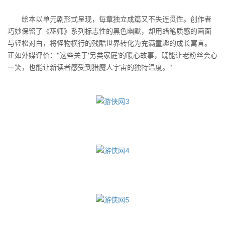
绘本以单元剧形式呈现，每章独立成篇又不失连贯性。创作者
巧妙保留了《巫师》系列标志性的黑色幽默，却用蜡笔质感的画面
与轻松对白，将怪物横行的残酷世界转化为充满童趣的成长寓言。
正如外媒评价："这些关于'另类家庭'的暖心故事，既能让老粉丝会心
一笑，也能让新读者感受到猎魔人宇宙的独特温度。"