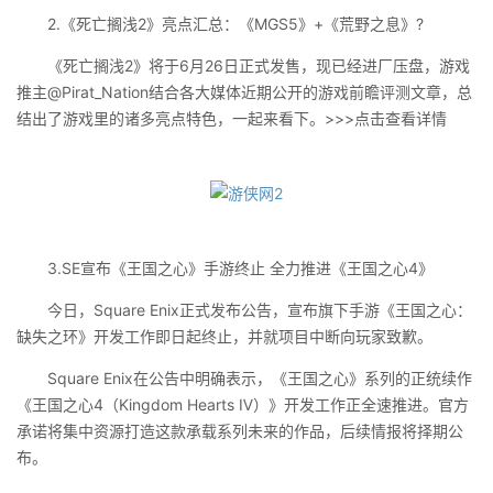
2.《死亡搁浅2》亮点汇总：《MGS5》+《荒野之息》?
《死亡搁浅2》将于6月26日正式发售，现已经进厂压盘，游戏
推主@Pirat_Nation结合各大媒体近期公开的游戏前瞻评测文章，总
结出了游戏里的诸多亮点特色，一起来看下。>>>点击查看详情
3.SE宣布《王国之心》手游终止 全力推进《王国之心4》
今日，Square Enix正式发布公告，宣布旗下手游《王国之心：
缺失之环》开发工作即日起终止，并就项目中断向玩家致歉。
Square Enix在公告中明确表示，《王国之心》系列的正统续作
《王国之心4（Kingdom Hearts Ⅳ）》开发工作正全速推进。官方
承诺将集中资源打造这款承载系列未来的作品，后续情报将择期公
布。