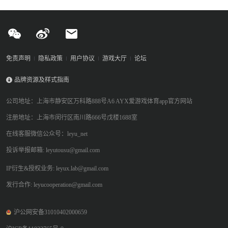
免责声明
隐私政策
用户协议
游戏大厅
论坛
品牌资源及样式指南
公司地址：上海市静安区万科路888号A6 AYX爱游戏体育app官方网站
注册地址：上海市闵行区南川路666号戊楼1688室
在线客服微信公众号：leyu_net
投诉举报邮箱: leyutousu@gmail.com
IP衍生&授权业务: leyux.lab@gmail.com
发行合作: leyucooperation@gmail.com
沪公网安备31010402000659