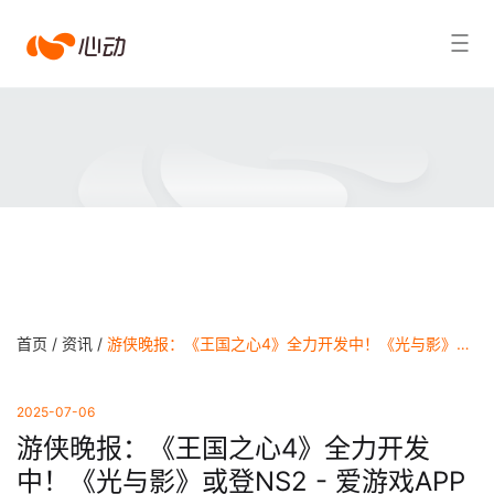
爱
搜索结果
游
戏
app
体
育
首页 /
资讯 /
游侠晚报：《王国之心4》全力开发中！《光与影》或登NS2 - 爱游戏APP体育官网
2025-07-06
游侠晚报：《王国之心4》全力开发
中！《光与影》或登NS2 - 爱游戏APP