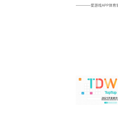
————爱游戏APP体育