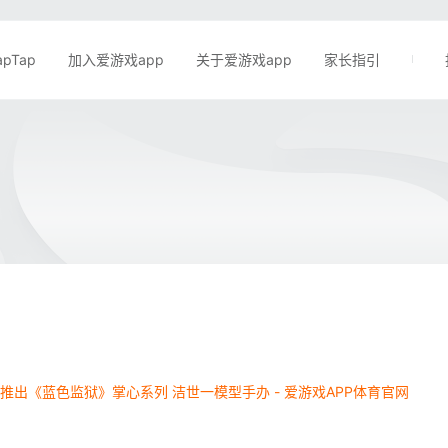
apTap
加入爱游戏app
关于爱游戏app
家长指引
use推出《蓝色监狱》掌心系列 洁世一模型手办 - 爱游戏APP体育官网