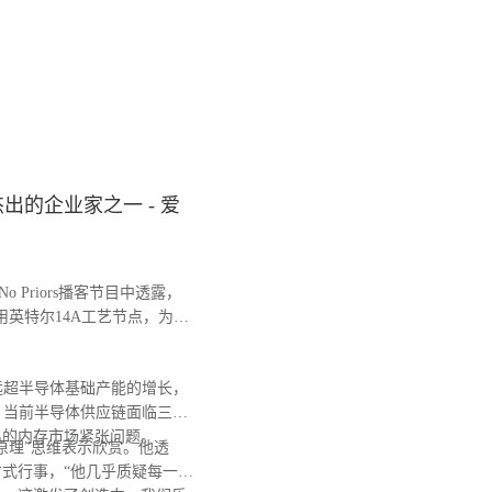
出的企业家之一 - 爱
 Priors播客节目中透露，
采用英特尔14A工艺节点，为马
。
超半导体基础产能的增长，
，当前半导体供应链面临三大
出的内存市场紧张问题。
理”思维表示欣赏。他透
式行事，“他几乎质疑每一