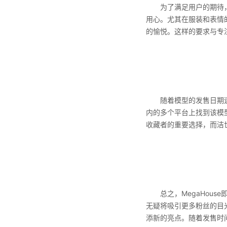
为了满足用户的期待，M
用心。尤其在服装和表情
的愉悦。这样的要求与专
随着模型的发售日期逐渐
内的多个平台上找到该模
收藏者的重要选择，而洁
总之，MegaHous
无疑将吸引更多粉丝的目
添新的亮点。随着发售时