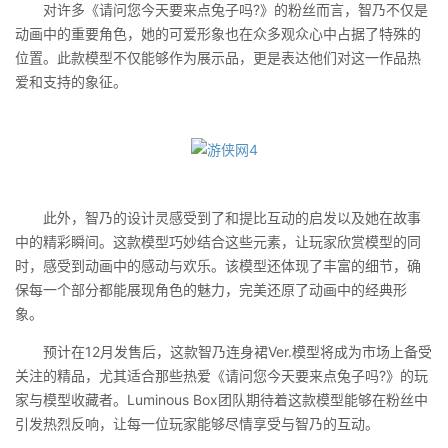
对许多《请问您今天要来点兔子吗?》的粉丝而言，智乃不仅是
动画中的重要角色，她的可爱形象也在众多观众心中占据了特殊的
位置。此款模型不仅能够作为展示品，更是表达他们对这一作品热
爱和支持的象征。
此外，智乃的设计灵感受到了和提比互动的启发以及她在故事
中的精彩瞬间。这款模型巧妙结合这些元素，让玩家欣赏模型的同
时，感受到动画中的感动与欢乐。该模型还体现了丰富的细节，确
保每一个部分都能展现角色的魅力，完美还原了动画中的经典形
象。
预计在12月发售后，这款智乃连身裙Ver.模型将成为市场上备受
关注的精品，尤其适合那些热爱《请问您今天要来点兔子吗?》的玩
家与模型收藏者。Luminous Box团队期待着这款模型能够在粉丝中
引发热烈反响，让每一位玩家能够尽情享受与智乃的互动。