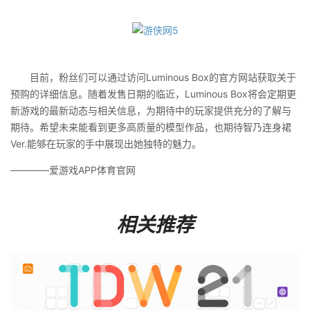
目前，粉丝们可以通过访问Luminous Box的官方网站获取关于
预购的详细信息。随着发售日期的临近，Luminous Box将会定期更
新游戏的最新动态与相关信息，为期待中的玩家提供充分的了解与
期待。希望未来能看到更多高质量的模型作品，也期待智乃连身裙
Ver.能够在玩家的手中展现出她独特的魅力。
————爱游戏APP体育官网
相关推荐