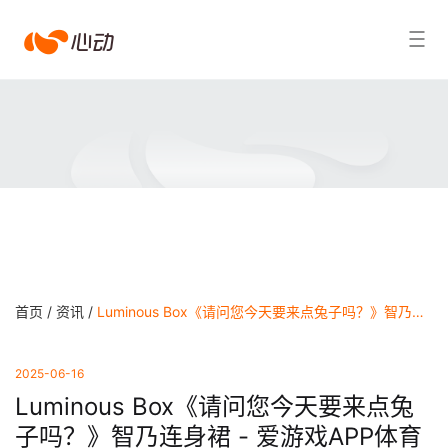
爱
搜索结果
游
戏
app
体
育
首页 /
资讯 /
Luminous Box《请问您今天要来点兔子吗？》智乃连身裙 - 爱游戏APP体育官网
2025-06-16
Luminous Box《请问您今天要来点兔
子吗？》智乃连身裙 - 爱游戏APP体育