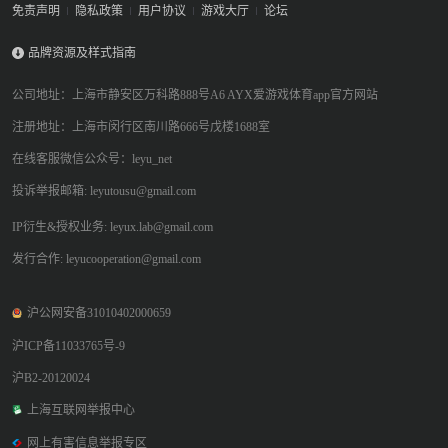
免责声明
隐私政策
用户协议
游戏大厅
论坛
品牌资源及样式指南
公司地址：上海市静安区万科路888号A6 AYX爱游戏体育app官方网站
注册地址：上海市闵行区南川路666号戊楼1688室
在线客服微信公众号：leyu_net
投诉举报邮箱: leyutousu@gmail.com
IP衍生&授权业务: leyux.lab@gmail.com
发行合作: leyucooperation@gmail.com
沪公网安备31010402000659
沪ICP备11033765号-9
沪B2-20120024
上海互联网举报中心
网上有害信息举报专区