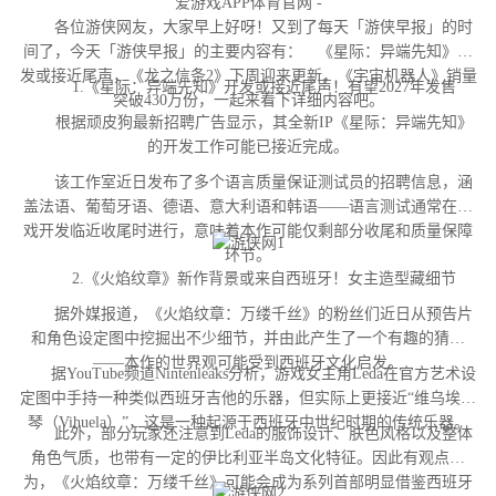
爱游戏APP体育官网 -
各位游侠网友，大家早上好呀！又到了每天「游侠早报」的时
间了，今天「游侠早报」的主要内容有： 《星际：异端先知》开
发或接近尾声，《龙之信条2》下周迎来更新，《宇宙机器人》销量
1.《星际：异端先知》开发或接近尾声！有望2027年发售
突破430万份，一起来看下详细内容吧。
根据顽皮狗最新招聘广告显示，其全新IP《星际：异端先知》
的开发工作可能已接近完成。
该工作室近日发布了多个语言质量保证测试员的招聘信息，涵
盖法语、葡萄牙语、德语、意大利语和韩语——语言测试通常在游
戏开发临近收尾时进行，意味着本作可能仅剩部分收尾和质量保障
环节。
2.《火焰纹章》新作背景或来自西班牙！女主造型藏细节
据外媒报道，《火焰纹章：万缕千丝》的粉丝们近日从预告片
和角色设定图中挖掘出不少细节，并由此产生了一个有趣的猜测
——本作的世界观可能受到西班牙文化启发。
据YouTube频道Nintenleaks分析，游戏女主角Leda在官方艺术设
定图中手持一种类似西班牙吉他的乐器，但实际上更接近“维乌埃拉
琴（Vihuela）”，这是一种起源于西班牙中世纪时期的传统乐器。
此外，部分玩家还注意到Leda的服饰设计、肤色风格以及整体
角色气质，也带有一定的伊比利亚半岛文化特征。因此有观点认
为，《火焰纹章：万缕千丝》可能会成为系列首部明显借鉴西班牙