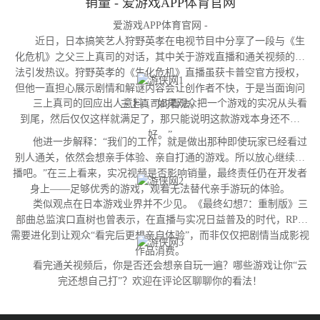
销量 - 爱游戏APP体育官网
爱游戏APP体育官网 -
近日，日本搞笑艺人狩野英孝在电视节目中分享了一段与《生
化危机》之父三上真司的对话，其中关于游戏直播和通关视频的看
法引发热议。狩野英孝的《生化危机》直播虽获卡普空官方授权，
但他一直担心展示剧情和解谜内容会让创作者不快，于是当面询问
三上真司的回应出人意料：“如果观众把一个游戏的实况从头看
三上真司的看法。
到尾，然后仅仅这样就满足了，那只能说明这款游戏本身还不够
好。”
他进一步解释：“我们的工作，就是做出那种即使玩家已经看过
别人通关，依然会想亲手体验、亲自打通的游戏。所以放心继续直
播吧。”在三上看来，实况视频是否影响销量，最终责任仍在开发者
身上——足够优秀的游戏，观看无法替代亲手游玩的体验。
类似观点在日本游戏业界并不少见。《最终幻想7：重制版》三
部曲总监滨口直树也曾表示，在直播与实况日益普及的时代，RPG
需要进化到让观众“看完后更想亲自体验”，而非仅仅把剧情当成影视
作品消费。
看完通关视频后，你是否还会想亲自玩一遍？哪些游戏让你“云
完还想自己打”？欢迎在评论区聊聊你的看法！