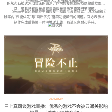
特质随从击退敌人后动作错乱等问题。
的永久石被送入旧货店的漏洞，同时修复佩戴头盔隐藏后发型异
常、道具持有数量与可售卖数量显示不符等细节问题。
Steam平台还将额外单独修复一处图形设置错误：DLSS超级分
辨率内“性能优先”与“画质优先”选项功能颠倒的问题。官方表示补丁
制作完成后将第一时间推送上线，恳请玩家耐心等待。
2026-08-07
三上真司谈游戏直播：优秀的游戏不会被云通关影响