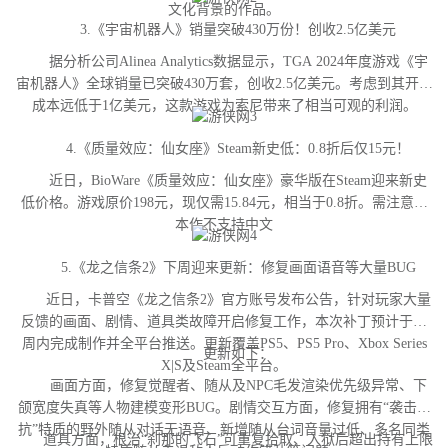
文化背景的作品。
3.《宇宙机器人》销量突破430万份！创收2.5亿美元
据分析公司Alinea Analytics数据显示，TGA 2024年度游戏《宇
宙机器人》全球销量已突破430万套，创收2.5亿美元。考虑到其开发
成本远低于1亿美元，这款游戏为索尼带来了相当可观的利润。
4.《质量效应：仙女座》Steam新史低：0.8折后仅15元！
近日，BioWare《质量效应：仙女座》豪华版在Steam迎来新史
低价格。游戏原价198元，现仅需15.84元，相当于0.8折。需注意，
本作不支持中文
5.《龙之信条2》下周迎来更新：修复画面语音等大量BUG
近日，卡普空《龙之信条2》官方账号发布公告，针对玩家大量
反馈的画面、剧情、道具类故障开启修复工作，本次补丁预计于下
周内完成制作并全平台推送。更新覆盖PS5、PS5 Pro、Xbox Series
更新如下：
X|S及Steam全平台。
画面方面，修复觉醒者、随从及NPC毛发渲染优先级异常、下
颌宽度失真等人物建模变形BUG。剧情交互方面，修复拥有“袭击对
抗”特质的野外随从对话无语音、新增随从台词音量过低、多名同类
道具方面，根治“刹那的飞石”可重复拾取、入狱后超出持有上限