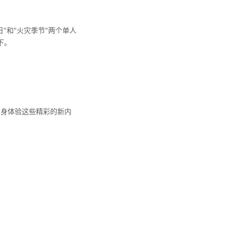
训练日"和"火灾季节"两个单人
下。
买,亲身体验这些精彩的新内