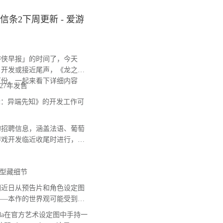
信条2下周更新 - 爱游
侠早报」的时间了，今天
》开发或接近尾声，《龙之信
万份，一起来看下详细内容
27年发售
：异端先知》的开发工作可
招聘信息，涵盖法语、葡萄
游戏开发临近收尾时进行，意
型藏细节
近日从预告片和角色设定图
——本作的世界观可能受到西
Leda在官方艺术设定图中手持一