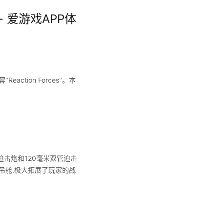
 爱游戏APP体
ction Forces"。本
。
迫击炮和120毫米双管迫击
器吊舱,极大拓展了玩家的战