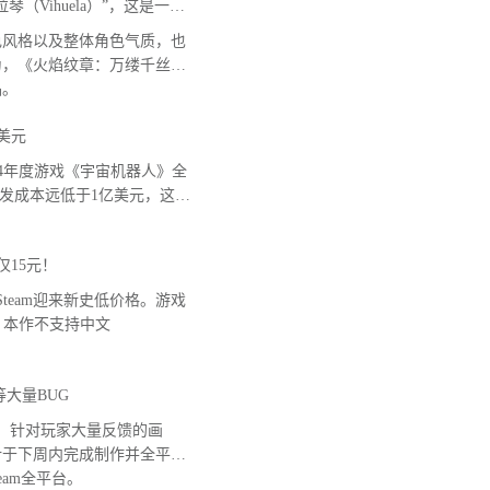
Vihuela）”，这是一种
色风格以及整体角色气质，也
为，《火焰纹章：万缕千丝》
品。
美元
 2024年度游戏《宇宙机器人》全
开发成本远低于1亿美元，这款
仅15元！
team迎来新史低价格。游戏
意，本作不支持中文
大量BUG
，针对玩家大量反馈的画
计于下周内完成制作并全平台
Steam全平台。