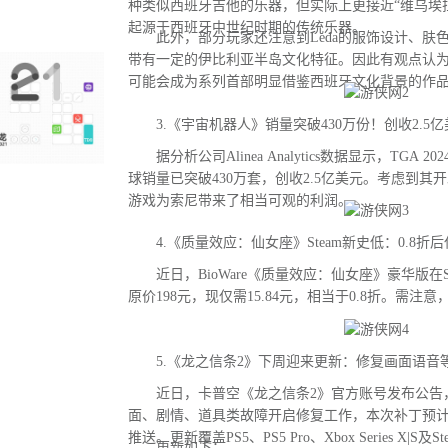
种类似西班牙吉他的乐器，但实际上更接近“维乌埃拉琴（
起源于西班牙中世纪时期的传统乐器。
此外，部分玩家还注意到Leda的服饰设计、肤
带有一定的伊比利亚半岛文化特征。因此有观点认
可能会成为系列首部明显借鉴西班牙文化背景的作
3.《宇宙机器人》销量突破430万份！创收2.5亿
据分析公司Alinea Analytics数据显示，TGA
球销量已突破430万套，创收2.5亿美元。考虑到其
游戏为索尼带来了相当可观的利润。
4.《质量效应：仙女座》Steam新史低：0.8折后
近日，BioWare《质量效应：仙女座》豪华版在S
原价198元，现仅需15.84元，相当于0.8折。需注
5.《龙之信条2》下周迎来更新：修复画面语音等
近日，卡普空《龙之信条2》官方账号发布公告
面、剧情、道具类故障开启修复工作，本次补丁预
推送。更新覆盖PS5、PS5 Pro、Xbox Series X|S及
更新如下：