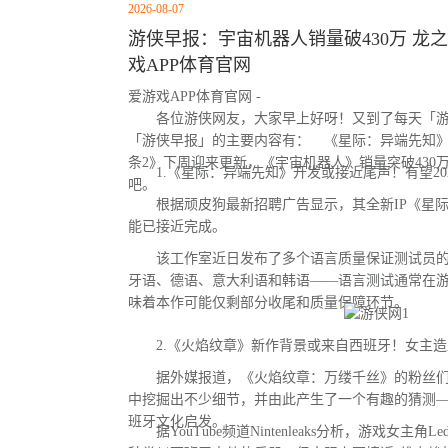
2026-08-07
游侠早报：宇宙机器人销量破430万 龙之
戏APP体育官网
爱游戏APP体育官网 -
各位游侠网友，大家早上好呀！又到了每天「游
「游侠早报」的主要内容有： 《星际：异端先知
条2》下周迎来更新，《宇宙机器人》销量突破430
1.《星际：异端先知》开发或接近尾声！有望20
吧。
根据顽皮狗最新招聘广告显示，其全新IP《星际
能已接近完成。
该工作室近日发布了多个语言质量保证测试员的
牙语、德语、意大利语和韩语——语言测试通常在
味着本作可能仅剩部分收尾和质量保障环节。
2.《火焰纹章》新作背景或来自西班牙！女主造
据外媒报道，《火焰纹章：万缕千丝》的粉丝们
中挖掘出不少细节，并由此产生了一个有趣的猜测
班牙文化启发。
据YouTube频道Nintenleaks分析，游戏女主角