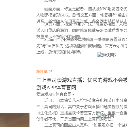
画面方面，修复觉醒者、随从及NPC毛发渲染优
人物建模变形BUG。剧情交互方面，修复拥有“袭击
语音、新增随从台词音量过低、多名同类特质随从
道具方面，根治“刹那的飞石”可重复拾取、入狱
送入旧货店的漏洞，同时修复佩戴头盔隐藏后发型
数量显示不符等细节问题。
Steam平台还将额外单独修复一处图形设置错误：
先”与“画质优先”选项功能颠倒的问题。官方表示
上线，恳请玩家耐心等待。
2026-08-07
三上真司谈游戏直播：优秀的游戏不会被云
游戏APP体育官网
爱游戏APP体育官网 -
近日，日本搞笑艺人狩野英孝在电视节目中分享
三上真司的对话，其中关于游戏直播和通关视频的
《生化危机》直播虽获卡普空官方授权，但他一直
创作者不快，于是当面询问三上真司的看法。
三上真司的回应出人意料：“如果观众把一个游