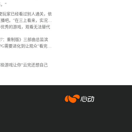
。”
使玩家已经看过别人通关，依
播吧。”在三上看来，实况视
够优秀的游戏，观看无法替代
7：重制版》三部曲总监滨
PG需要进化到让观众“看完后
。
些游戏让你“云完还想自己
爱游戏app体育