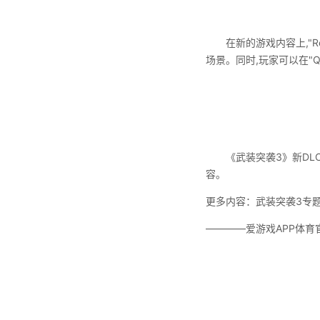
在新的游戏内容上,"React
场景。同时,玩家可以在"Q
《武装突袭3》新DLC"R
容。
更多内容：武装突袭3专
————爱游戏APP体育