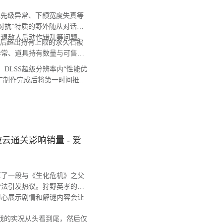
先级异常、下颌宽度失真等
对抗”特质的野外随从对话无
击退敌人后动作错乱等问题。
后超出持有上限的永久石被
异常、道具持有数量与可售卖
DLSS超级分辨率内“性能优
补丁制作完成后将第一时间推送
通关影响销量 - 爱
了一段与《生化危机》之父
看法引发热议。狩野英孝的
担心展示剧情和解谜内容会让
戏的实况从头看到尾，然后仅