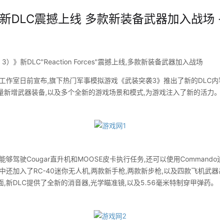
新DLC震撼上线 多款新装备武器加入战场 -
》新DLC"Reaction Forces"震撼上线,多款新装备武器加入战场
tive工作室日前宣布,旗下热门军事模拟游戏《武装突袭3》推出了新的DLC内容"Rea
量新增武器装备,以及多个全新的游戏场景和模式,为游戏注入了新的活力
驾驶Cougar直升机和MOOSE皮卡执行任务,还可以使用Commando
中还加入了RC-40迷你无人机,两款新手枪,两款新步枪,以及四款飞机武
,新DLC提供了全新的消音器,光学瞄准镜,以及5.56毫米特制穿甲弹药。