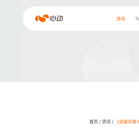
爱
游戏
T
游
戏
搜索结果
app
体
育
首页 /
资讯 /
《武装突袭3