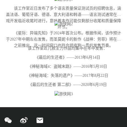
该工作室近日发布了多个语言质量保证测试员的招聘信息，涵
盖法语、葡萄牙语、德语、意大利语和韩语——语言测试通常在游
戏开发临近收尾时进行，意味着本作可能仅剩部分收尾和质量保障
环节。
《星际：异端先知》于2024年首次公布。根据传闻，该作预计
于2027年中期左右发售，而圣莫妮卡的新作《战神：劳菲》将在其
之前推出。这一时间窗口也符合顽皮狗一贯的发售节奏。
该工作室近几款主力作品均集中在年中发售：
《最后的生还者》——2013年6月14日
《神秘海域4：盗贼末路》——2016年5月10日
《神秘海域：失落的遗产》——2017年8月22日
《最后的生还者 第二部》——2020年6月19日