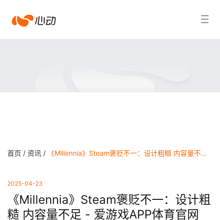
爱
搜索结果
游
戏
app
体
育
首页 /
资讯 /
《Millennia》Steam褒贬不一：设计粗糙 内容量不足 - 爱游戏APP体育官网
2025-04-23
《Millennia》Steam褒贬不一：设计粗
糙 内容量不足 - 爱游戏APP体育官网