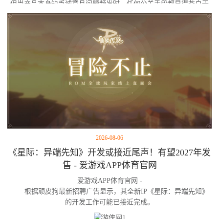
但当产品本身缺乏诚意且问题频发时，任何公关手段都显得苍白无
力。目前，T1 手机官方尚未就此事做出回应。
2026-08-06
《星际：异端先知》开发或接近尾声！有望2027年发
售 - 爱游戏APP体育官网
爱游戏APP体育官网 -
根据顽皮狗最新招聘广告显示，其全新IP《星际：异端先知》
的开发工作可能已接近完成。