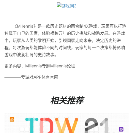
《Millennia》是一款历史题材的回合制4X游戏，玩家可以打造
独属于自己的国家，体验横跨万年的历史挑战和战略发展。在游戏
中，玩家从人类的黎明开始，引领国家走向未来，决定历史的进
程。每次游玩都能体验不同的时间线，玩家的每一个决策都将影响
游戏中波澜壮阔的史诗故事。
更多内容：Millennia专题Millennia论坛
————爱游戏APP体育官网
相关推荐