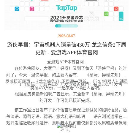
2026-08-07
游侠早报：宇宙机器人销量破430万 龙之信条2下周
更新 - 爱游戏APP体育官网
爱游戏APP体育官网 -
各位游侠网友，大家早上好呀！又到了每天「游侠早报」的时
间了，今天「游侠早报」的主要内容有： 《星际：异端先知》开
发或接近尾声，《龙之信条2》下周迎来更新，《宇宙机器人》销量
1.《星际：异端先知》开发或接近尾声！有望2027年发售
突破430万份，一起来看下详细内容吧。
根据顽皮狗最新招聘广告显示，其全新IP《星际：异端先知》
的开发工作可能已接近完成。
该工作室近日发布了多个语言质量保证测试员的招聘信息，涵
盖法语、葡萄牙语、德语、意大利语和韩语——语言测试通常在游
戏开发临近收尾时进行，意味着本作可能仅剩部分收尾和质量保障
环节。