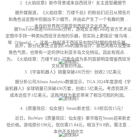
2.《火焰纹章》新作背景或来自西班牙！女主造型藏细节
据外媒报道，《火焰纹章：万缕千丝》的粉丝们近日从预告片
和角色设定图中挖掘出不少细节，并由此产生了一个有趣的猜测
——本作的世界观可能受到西班牙文化启发。
据YouTube频道Nintenleaks分析，游戏女主角Leda在官方艺术设
定图中手持一种类似西班牙吉他的乐器，但实际上更接近“维乌埃拉
琴（Vihuela）”，这是一种起源于西班牙中世纪时期的传统乐器。
此外，部分玩家还注意到Leda的服饰设计、肤色风格以及整体
角色气质，也带有一定的伊比利亚半岛文化特征。因此有观点认
为，《火焰纹章：万缕千丝》可能会成为系列首部明显借鉴西班牙
文化背景的作品。
3.《宇宙机器人》销量突破430万份！创收2.5亿美元
据分析公司Alinea Analytics数据显示，TGA 2024年度游戏《宇
宙机器人》全球销量已突破430万套，创收2.5亿美元。考虑到其开发
成本远低于1亿美元，这款游戏为索尼带来了相当可观的利润。
4.《质量效应：仙女座》Steam新史低：0.8折后仅15元！
近日，BioWare《质量效应：仙女座》豪华版在Steam迎来新史
低价格。游戏原价198元，现仅需15.84元，相当于0.8折。需注意，
本作不支持中文