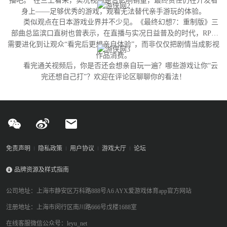
播吧。”在三上看来，实况视频是否影响销量，最终责任仍在开发者
身上——足够优秀的游戏，观看无法替代亲手游玩的体验。
类似观点在日本游戏业界并不少见。《最终幻想7：重制版》三
部曲总监滨口直树也曾表示，在直播与实况日益普及的时代，RPG
需要进化到让观众“看完后更想亲自体验”，而非仅仅把剧情当成影视
作品消费。
看完通关视频后，你是否还会想亲自玩一遍？哪些游戏让你“云
完还想自己打”？欢迎在评论区聊聊你的看法！
免责声明
隐私政策
用户协议
游戏大厅
论坛
品牌资源及样式指南
公司地址：上海市静安区万科路888号A6 AYX爱游戏体育app官方网站
注册地址：上海市闵行区南川路666号戊楼1688室
在线客服微信公众号：leyu_net