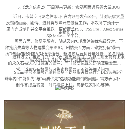
5.《龙之信条2》下周迎来更新：修复画面语音等大量BUG
近日，卡普空《龙之信条2》官方账号发布公告，针对玩家大量
反馈的画面、剧情、道具类故障开启修复工作，本次补丁预计于下
周内完成制作并全平台推送。更新覆盖PS5、PS5 Pro、Xbox Series
更新如下：
X|S及Steam全平台。
画面方面，修复觉醒者、随从及NPC毛发渲染优先级异常、下
颌宽度失真等人物建模变形BUG。剧情交互方面，修复拥有“袭击对
抗”特质的野外随从对话无语音、新增随从台词音量过低、多名同类
道具方面，根治“刹那的飞石”可重复拾取、入狱后超出持有上限
特质随从击退敌人后动作错乱等问题。
的永久石被送入旧货店的漏洞，同时修复佩戴头盔隐藏后发型异
常、道具持有数量与可售卖数量显示不符等细节问题。
Steam平台还将额外单独修复一处图形设置错误：DLSS超级分
辨率内“性能优先”与“画质优先”选项功能颠倒的问题。官方表示补丁
制作完成后将第一时间推送上线，恳请玩家耐心等待。