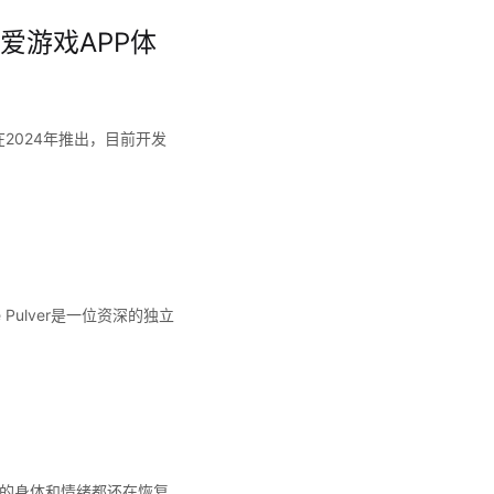
爱游戏APP体
在2024年推出，目前开发
Pulver是一位资深的独立
的身体和情绪都还在恢复