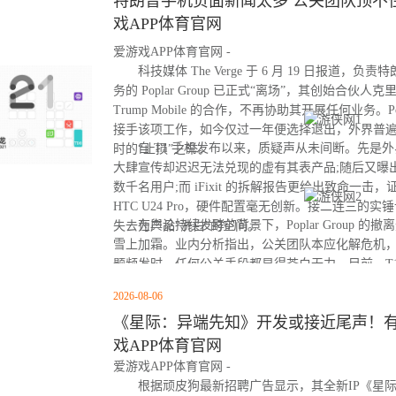
特朗普手机负面新闻太多 公关团队顶不住
戏APP体育官网
爱游戏APP体育官网 -
科技媒体 The Verge 于 6 月 19 日报道，负责特
务的 Poplar Group 已正式“离场”，其创始合伙
Trump Mobile 的合作，不再协助其开展任何业务。Poplar
接手该项工作，如今仅过一年便选择退出，外界普
自 T1 手机发布以来，质疑声从未间断。先是外
时的“止损”之举。
大肆宣传却迟迟无法兑现的虚有其表产品;随后又曝
数千名用户;而 iFixit 的拆解报告更给出致命一
HTC U24 Pro，硬件配置毫无创新。接二连三的
在舆论持续发酵的背景下，Poplar Group 的撤离无疑让
失去为产品“洗白”的空间。
雪上加霜。业内分析指出，公关团队本应化解危机
题频发时，任何公关手段都显得苍白无力。目前，T
应。
2026-08-06
《星际：异端先知》开发或接近尾声！有望2
戏APP体育官网
爱游戏APP体育官网 -
根据顽皮狗最新招聘广告显示，其全新IP《星际