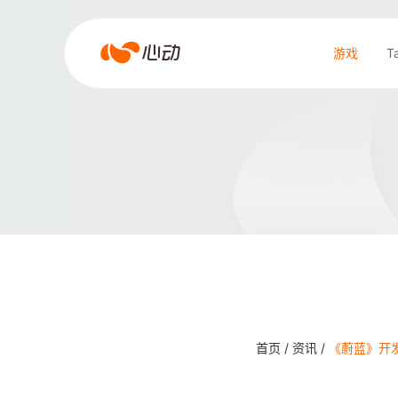
爱
游戏
T
游
戏
搜索结果
app
体
育
首页 /
资讯 /
《蔚蓝》开发