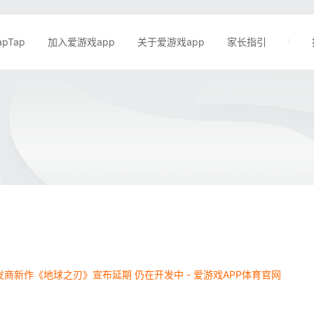
apTap
加入爱游戏app
关于爱游戏app
家长指引
商新作《地球之刃》宣布延期 仍在开发中 - 爱游戏APP体育官网