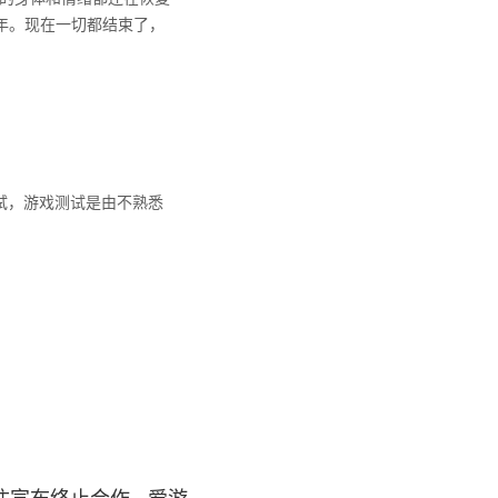
年。现在一切都结束了，
测试，游戏测试是由不熟悉