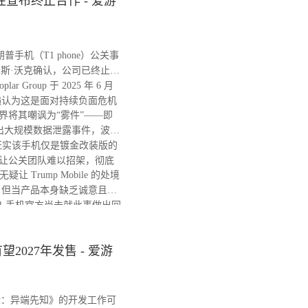
宣布终止合作 - 爱游
朗普手机（T1 phone）公关事
人克里斯·沃克确认，公司已终止与
 Group 于 2025 年 6 月
遍认为这是面对持续负面危机
界将其嘲讽为“雾件”——即
出大规模数据泄露事件，波及
击，证实该手机仅是镀金改装版的
实锤让公关团队难以招架，彻底
 Trump Mobile 的处境
，但当产品本身缺乏诚意且问
1 手机官方尚未就此事做出回
027年发售 - 爱游
：异端先知》的开发工作可