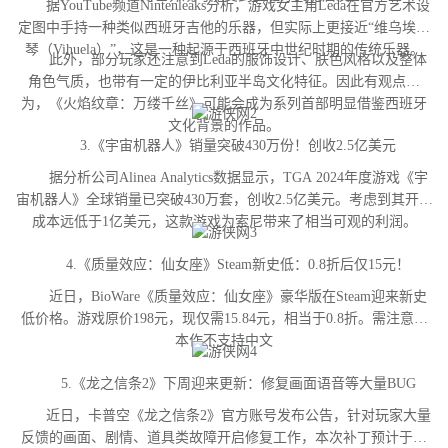
据YouTube频道Nintenleaks分析，游戏女主角Leda在官方艺术设
定图中手持一种类似西班牙吉他的乐器，但实际上更接近“维乌埃拉
琴（Vihuela）”，这是一种起源于西班牙中世纪时期的传统乐器。
此外，部分玩家还注意到Leda的服饰设计、肤色风格以及整体
角色气质，也带有一定的伊比利亚半岛文化特征。因此有观点认
为，《火焰纹章：万缕千丝》可能会成为系列首部明显借鉴西班牙
文化背景的作品。
3.《宇宙机器人》销量突破430万份！创收2.5亿美元
据分析公司Alinea Analytics数据显示，TGA 2024年度游戏《宇
宙机器人》全球销量已突破430万套，创收2.5亿美元。考虑到其开发
成本远低于1亿美元，这款游戏为索尼带来了相当可观的利润。
4.《质量效应：仙女座》Steam新史低：0.8折后仅15元！
近日，BioWare《质量效应：仙女座》豪华版在Steam迎来新史
低价格。游戏原价198元，现仅需15.84元，相当于0.8折。需注意，
本作不支持中文
5.《龙之信条2》下周迎来更新：修复画面语音等大量BUG
近日，卡普空《龙之信条2》官方账号发布公告，针对玩家大量
反馈的画面、剧情、道具类故障开启修复工作，本次补丁预计于下