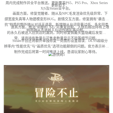
周内完成制作并全平台推送。更新覆盖PS5、PS5 Pro、Xbox Series
更新如下：
X|S及Steam全平台。
画面方面，修复觉醒者、随从及NPC毛发渲染优先级异常、下
颌宽度失真等人物建模变形BUG。剧情交互方面，修复拥有“袭击对
抗”特质的野外随从对话无语音、新增随从台词音量过低、多名同类
道具方面，根治“刹那的飞石”可重复拾取、入狱后超出持有上限
特质随从击退敌人后动作错乱等问题。
的永久石被送入旧货店的漏洞，同时修复佩戴头盔隐藏后发型异
常、道具持有数量与可售卖数量显示不符等细节问题。
Steam平台还将额外单独修复一处图形设置错误：DLSS超级分
辨率内“性能优先”与“画质优先”选项功能颠倒的问题。官方表示补丁
制作完成后将第一时间推送上线，恳请玩家耐心等待。