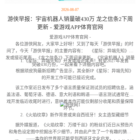
2026-08-07
游侠早报：宇宙机器人销量破430万 龙之信条2下周
更新 - 爱游戏APP体育官网
爱游戏APP体育官网 -
各位游侠网友，大家早上好呀！又到了每天「游侠早报」的时
间了，今天「游侠早报」的主要内容有： 《星际：异端先知》开
发或接近尾声，《龙之信条2》下周迎来更新，《宇宙机器人》销量
1.《星际：异端先知》开发或接近尾声！有望2027年发售
突破430万份，一起来看下详细内容吧。
根据顽皮狗最新招聘广告显示，其全新IP《星际：异端先知》
的开发工作可能已接近完成。
该工作室近日发布了多个语言质量保证测试员的招聘信息，涵
盖法语、葡萄牙语、德语、意大利语和韩语——语言测试通常在游
戏开发临近收尾时进行，意味着本作可能仅剩部分收尾和质量保障
环节。
2.《火焰纹章》新作背景或来自西班牙！女主造型藏细节
据外媒报道，《火焰纹章：万缕千丝》的粉丝们近日从预告片
和角色设定图中挖掘出不少细节，并由此产生了一个有趣的猜测
——本作的世界观可能受到西班牙文化启发。