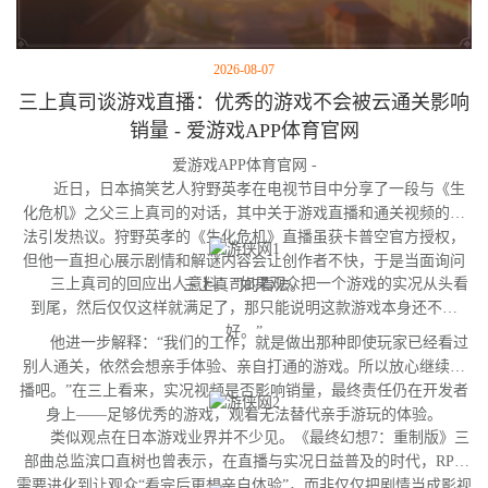
2026-08-07
三上真司谈游戏直播：优秀的游戏不会被云通关影响
销量 - 爱游戏APP体育官网
爱游戏APP体育官网 -
近日，日本搞笑艺人狩野英孝在电视节目中分享了一段与《生
化危机》之父三上真司的对话，其中关于游戏直播和通关视频的看
法引发热议。狩野英孝的《生化危机》直播虽获卡普空官方授权，
但他一直担心展示剧情和解谜内容会让创作者不快，于是当面询问
三上真司的回应出人意料：“如果观众把一个游戏的实况从头看
三上真司的看法。
到尾，然后仅仅这样就满足了，那只能说明这款游戏本身还不够
好。”
他进一步解释：“我们的工作，就是做出那种即使玩家已经看过
别人通关，依然会想亲手体验、亲自打通的游戏。所以放心继续直
播吧。”在三上看来，实况视频是否影响销量，最终责任仍在开发者
身上——足够优秀的游戏，观看无法替代亲手游玩的体验。
类似观点在日本游戏业界并不少见。《最终幻想7：重制版》三
部曲总监滨口直树也曾表示，在直播与实况日益普及的时代，RPG
需要进化到让观众“看完后更想亲自体验”，而非仅仅把剧情当成影视