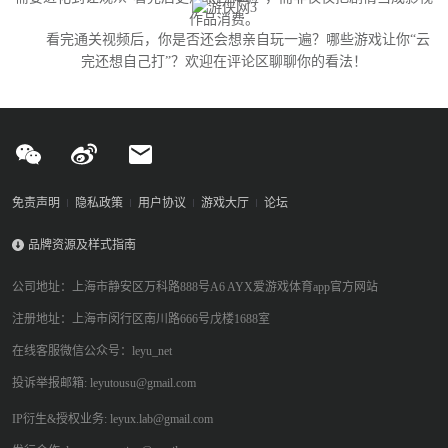
作品消费。
看完通关视频后，你是否还会想亲自玩一遍？哪些游戏让你“云
完还想自己打”？欢迎在评论区聊聊你的看法！
免责声明
隐私政策
用户协议
游戏大厅
论坛
品牌资源及样式指南
公司地址：上海市静安区万科路888号A6 AYX爱游戏体育app官方网站
注册地址：上海市闵行区南川路666号戊楼1688室
在线客服微信公众号：leyu_net
投诉举报邮箱: leyutousu@gmail.com
IP衍生&授权业务: leyux.lab@gmail.com