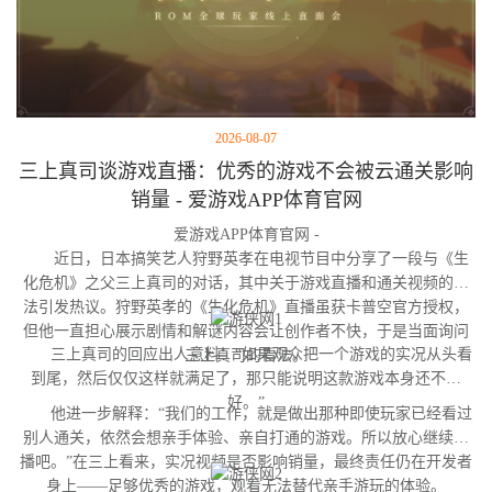
2026-08-07
三上真司谈游戏直播：优秀的游戏不会被云通关影响
销量 - 爱游戏APP体育官网
爱游戏APP体育官网 -
近日，日本搞笑艺人狩野英孝在电视节目中分享了一段与《生
化危机》之父三上真司的对话，其中关于游戏直播和通关视频的看
法引发热议。狩野英孝的《生化危机》直播虽获卡普空官方授权，
但他一直担心展示剧情和解谜内容会让创作者不快，于是当面询问
三上真司的回应出人意料：“如果观众把一个游戏的实况从头看
三上真司的看法。
到尾，然后仅仅这样就满足了，那只能说明这款游戏本身还不够
好。”
他进一步解释：“我们的工作，就是做出那种即使玩家已经看过
别人通关，依然会想亲手体验、亲自打通的游戏。所以放心继续直
播吧。”在三上看来，实况视频是否影响销量，最终责任仍在开发者
身上——足够优秀的游戏，观看无法替代亲手游玩的体验。