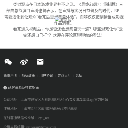
类似观点在日本游戏业界并不少见。《最终幻想7：重制版》三
部曲总监滨口直树也曾表示，在直播与实况日益普及的时代，RPG
需要进化到让观众“看完后更想亲自体验”，而非仅仅把剧情当成影视
作品消费。
看完通关视频后，你是否还会想亲自玩一遍？哪些游戏让你“云
完还想自己打”？欢迎在评论区聊聊你的看法！
免责声明
隐私政策
用户协议
游戏大厅
论坛
品牌资源及样式指南
公司地址：上海市静安区万科路888号A6 AYX爱游戏体育app官方网站
注册地址：上海市闵行区南川路666号戊楼1688室
在线客服微信公众号：leyu_net
投诉举报邮箱: leyutousu@gmail.com