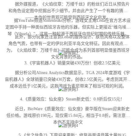
据外媒报道，《火焰纹章：万缕千丝》的粉丝们近日从预告片
和角色设定图中挖掘出不少细节，并由此产生了一个有趣的猜测
——本作的世界观可能受到西班牙文化启发。
据YouTube频道Nintenleaks分析，游戏女主角Leda在官方艺术设
定图中手持一种类似西班牙吉他的乐器，但实际上更接近“维乌埃拉
琴（Vihuela）”，这是一种起源于西班牙中世纪时期的传统乐器。
此外，部分玩家还注意到Leda的服饰设计、肤色风格以及整体
角色气质，也带有一定的伊比利亚半岛文化特征。因此有观点认
为，《火焰纹章：万缕千丝》可能会成为系列首部明显借鉴西班牙
文化背景的作品。
3.《宇宙机器人》销量突破430万份！创收2.5亿美元
据分析公司Alinea Analytics数据显示，TGA 2024年度游戏《宇
宙机器人》全球销量已突破430万套，创收2.5亿美元。考虑到其开发
成本远低于1亿美元，这款游戏为索尼带来了相当可观的利润。
4.《质量效应：仙女座》Steam新史低：0.8折后仅15元！
近日，BioWare《质量效应：仙女座》豪华版在Steam迎来新史
低价格。游戏原价198元，现仅需15.84元，相当于0.8折。需注意，
本作不支持中文
5.《龙之信条2》下周迎来更新：修复画面语音等大量BUG