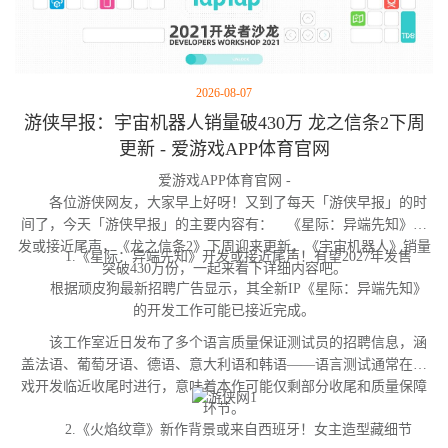
2026-08-07
游侠早报：宇宙机器人销量破430万 龙之信条2下周
更新 - 爱游戏APP体育官网
爱游戏APP体育官网 -
各位游侠网友，大家早上好呀！又到了每天「游侠早报」的时
间了，今天「游侠早报」的主要内容有： 《星际：异端先知》开
发或接近尾声，《龙之信条2》下周迎来更新，《宇宙机器人》销量
1.《星际：异端先知》开发或接近尾声！有望2027年发售
突破430万份，一起来看下详细内容吧。
根据顽皮狗最新招聘广告显示，其全新IP《星际：异端先知》
的开发工作可能已接近完成。
该工作室近日发布了多个语言质量保证测试员的招聘信息，涵
盖法语、葡萄牙语、德语、意大利语和韩语——语言测试通常在游
戏开发临近收尾时进行，意味着本作可能仅剩部分收尾和质量保障
环节。
2.《火焰纹章》新作背景或来自西班牙！女主造型藏细节