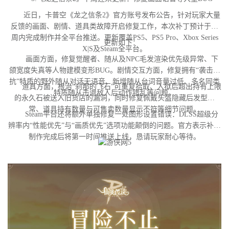
近日，卡普空《龙之信条2》官方账号发布公告，针对玩家大量
反馈的画面、剧情、道具类故障开启修复工作，本次补丁预计于下
周内完成制作并全平台推送。更新覆盖PS5、PS5 Pro、Xbox Series
更新如下：
X|S及Steam全平台。
画面方面，修复觉醒者、随从及NPC毛发渲染优先级异常、下
颌宽度失真等人物建模变形BUG。剧情交互方面，修复拥有“袭击对
抗”特质的野外随从对话无语音、新增随从台词音量过低、多名同类
道具方面，根治“刹那的飞石”可重复拾取、入狱后超出持有上限
特质随从击退敌人后动作错乱等问题。
的永久石被送入旧货店的漏洞，同时修复佩戴头盔隐藏后发型异
常、道具持有数量与可售卖数量显示不符等细节问题。
Steam平台还将额外单独修复一处图形设置错误：DLSS超级分
辨率内“性能优先”与“画质优先”选项功能颠倒的问题。官方表示补丁
制作完成后将第一时间推送上线，恳请玩家耐心等待。