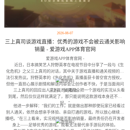
2026-08-07
三上真司谈游戏直播：优秀的游戏不会被云通关影响
销量 - 爱游戏APP体育官网
爱游戏APP体育官网 -
近日，日本搞笑艺人狩野英孝在电视节目中分享了一段与《生
化危机》之父三上真司的对话，其中关于游戏直播和通关视频的看
法引发热议。狩野英孝的《生化危机》直播虽获卡普空官方授权，
但他一直担心展示剧情和解谜内容会让创作者不快，于是当面询问
三上真司的回应出人意料：“如果观众把一个游戏的实况从头看
三上真司的看法。
到尾，然后仅仅这样就满足了，那只能说明这款游戏本身还不够
好。”
他进一步解释：“我们的工作，就是做出那种即使玩家已经看过
别人通关，依然会想亲手体验、亲自打通的游戏。所以放心继续直
播吧。”在三上看来，实况视频是否影响销量，最终责任仍在开发者
身上——足够优秀的游戏，观看无法替代亲手游玩的体验。