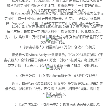
据外媒报道，《火焰纹章：万缕千丝》的粉丝们近日从预告片
和角色设定图中挖掘出不少细节，并由此产生了一个有趣的猜测
——本作的世界观可能受到西班牙文化启发。
据YouTube频道Nintenleaks分析，游戏女主角Leda在官方艺术设
定图中手持一种类似西班牙吉他的乐器，但实际上更接近“维乌埃拉
琴（Vihuela）”，这是一种起源于西班牙中世纪时期的传统乐器。
此外，部分玩家还注意到Leda的服饰设计、肤色风格以及整体
角色气质，也带有一定的伊比利亚半岛文化特征。因此有观点认
为，《火焰纹章：万缕千丝》可能会成为系列首部明显借鉴西班牙
文化背景的作品。
3.《宇宙机器人》销量突破430万份！创收2.5亿美元
据分析公司Alinea Analytics数据显示，TGA 2024年度游戏《宇
宙机器人》全球销量已突破430万套，创收2.5亿美元。考虑到其开发
成本远低于1亿美元，这款游戏为索尼带来了相当可观的利润。
4.《质量效应：仙女座》Steam新史低：0.8折后仅15元！
近日，BioWare《质量效应：仙女座》豪华版在Steam迎来新史
低价格。游戏原价198元，现仅需15.84元，相当于0.8折。需注意，
本作不支持中文
5.《龙之信条2》下周迎来更新：修复画面语音等大量BUG