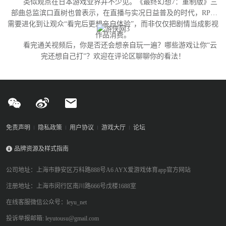
类似观点在日本游戏业界并不少见。《最终幻想7：重制版》三
部曲总监滨口直树也曾表示，在直播与实况日益普及的时代，RPG
需要进化到让观众“看完后更想亲自体验”，而非仅仅把剧情当成影视
作品消费。
看完通关视频后，你是否还会想亲自玩一遍？哪些游戏让你“云
完还想自己打”？欢迎在评论区聊聊你的看法！
免责声明
隐私政策
用户协议
游戏大厅
论坛
品牌资源及样式指南
公司地址：上海市静安区万科路888号A6 AYX爱游戏体育app官方网站
注册地址：上海市闵行区南川路666号戊楼1688室
在线客服微信公众号：leyu_net
投诉举报邮箱: leyutousu@gmail.com