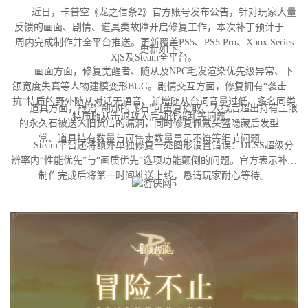
近日，卡普空《龙之信条2》官方账号发布公告，针对玩家大量
反馈的画面、剧情、道具类故障开启修复工作，本次补丁预计于下
周内完成制作并全平台推送。更新覆盖PS5、PS5 Pro、Xbox Series
更新如下：
X|S及Steam全平台。
画面方面，修复觉醒者、随从及NPC毛发渲染优先级异常、下
颌宽度失真等人物建模变形BUG。剧情交互方面，修复拥有“袭击对
抗”特质的野外随从对话无语音、新增随从台词音量过低、多名同类
道具方面，根治“刹那的飞石”可重复拾取、入狱后超出持有上限
特质随从击退敌人后动作错乱等问题。
的永久石被送入旧货店的漏洞，同时修复佩戴头盔隐藏后发型异
常、道具持有数量与可售卖数量显示不符等细节问题。
Steam平台还将额外单独修复一处图形设置错误：DLSS超级分
辨率内“性能优先”与“画质优先”选项功能颠倒的问题。官方表示补丁
制作完成后将第一时间推送上线，恳请玩家耐心等待。