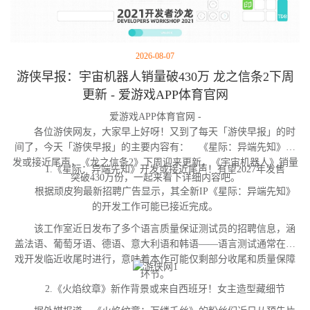
2026-08-07
游侠早报：宇宙机器人销量破430万 龙之信条2下周
更新 - 爱游戏APP体育官网
爱游戏APP体育官网 -
各位游侠网友，大家早上好呀！又到了每天「游侠早报」的时
间了，今天「游侠早报」的主要内容有： 《星际：异端先知》开
发或接近尾声，《龙之信条2》下周迎来更新，《宇宙机器人》销量
1.《星际：异端先知》开发或接近尾声！有望2027年发售
突破430万份，一起来看下详细内容吧。
根据顽皮狗最新招聘广告显示，其全新IP《星际：异端先知》
的开发工作可能已接近完成。
该工作室近日发布了多个语言质量保证测试员的招聘信息，涵
盖法语、葡萄牙语、德语、意大利语和韩语——语言测试通常在游
戏开发临近收尾时进行，意味着本作可能仅剩部分收尾和质量保障
环节。
2.《火焰纹章》新作背景或来自西班牙！女主造型藏细节