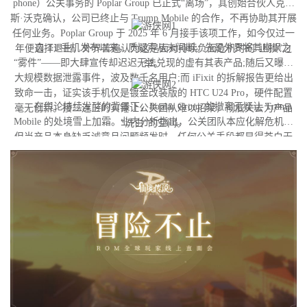
phone）公关事务的 Poplar Group 已正式“离场”，其创始合伙人克里
斯·沃克确认，公司已终止与 Trump Mobile 的合作，不再协助其开展
任何业务。Poplar Group 于 2025 年 6 月接手该项工作，如今仅过一
自 T1 手机发布以来，质疑声从未间断。先是外界将其嘲讽为
年便选择退出，外界普遍认为这是面对持续负面危机时的“止损”之
“雾件”——即大肆宣传却迟迟无法兑现的虚有其表产品;随后又曝出
举。
大规模数据泄露事件，波及数千名用户;而 iFixit 的拆解报告更给出
致命一击，证实该手机仅是镀金改装版的 HTC U24 Pro，硬件配置
在舆论持续发酵的背景下，Poplar Group 的撤离无疑让 Trump
毫无创新。接二连三的实锤让公关团队难以招架，彻底失去为产品
Mobile 的处境雪上加霜。业内分析指出，公关团队本应化解危机，
“洗白”的空间。
但当产品本身缺乏诚意且问题频发时，任何公关手段都显得苍白无
力。目前，T1 手机官方尚未就此事做出回应。